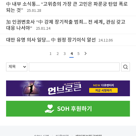
中 내부 소식통... “고위층의 가장 큰 고민은 파룬궁 탄압 폭로
되는 것”
25.01.28
加 인권변호사 “中 강제 장기적출 범죄... 전 세계, 관심 갖고
대응 나서야“
25.01.24
대만 유명 의사 일당... 中 원정 장기이식 알선
24.12.06
1
2
3
4
5