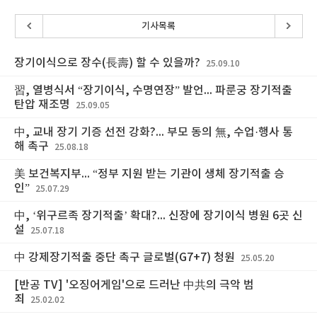
기사목록
장기이식으로 장수(長壽) 할 수 있을까?
25.09.10
習, 열병식서 “장기이식, 수명연장” 발언... 파룬궁 장기적출
탄압 재조명
25.09.05
中, 교내 장기 기증 선전 강화?... 부모 동의 無, 수업·행사 통
해 촉구
25.08.18
美 보건복지부... “정부 지원 받는 기관이 생체 장기적출 승
인”
25.07.29
中, ‘위구르족 장기적출’ 확대?... 신장에 장기이식 병원 6곳 신
설
25.07.18
中 강제장기적출 중단 촉구 글로벌(G7+7) 청원
25.05.20
[반공 TV] '오징어게임'으로 드러난 中共의 극악 범
죄
25.02.02