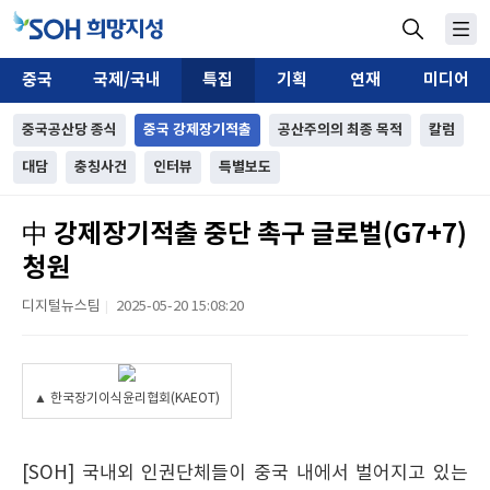
중국
국제/국내
특집
기획
연재
미디어
중국공산당 종식
중국 강제장기적출
공산주의의 최종 목적
칼럼
대담
충칭사건
인터뷰
특별보도
中 강제장기적출 중단 촉구 글로벌(G7+7)
청원
디지털뉴스팀
2025-05-20 15:08:20
|
▲ 한국장기이식윤리협회(KAEOT)
[SOH] 국내외 인권단체들이 중국 내에서 벌어지고 있는