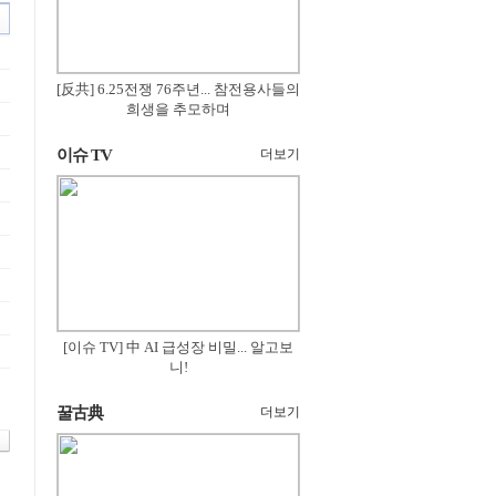
[反共] 6.25전쟁 76주년... 참전용사들의
희생을 추모하며
이슈 TV
더보기
[이슈 TV] 中 AI 급성장 비밀... 알고보
니!
꿀古典
더보기