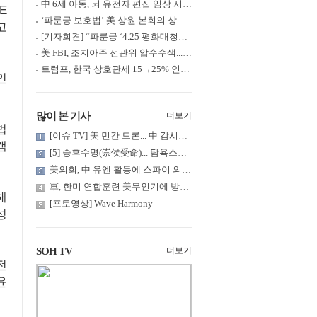
中 6세 아동, 뇌 유전자 편집 임상 시험 중 사망... 의료진 1년간 ....
·E
‘파룬궁 보호법’ 美 상원 본회의 상정... 최종 입법 ‘초읽기’
고
[기자회견] “파룬궁 ‘4.25 평화대청원’ 기념 & 중공의 션윈 공연 .....
美 FBI, 조지아주 선관위 압수수색... 트럼프 “부정선거 증거 확보....
트럼프, 한국 상호관세 15→25% 인상... “韓 국회 무력합의 미비준”....
인
많이 본 기사
더보기
법
[이슈 TV] 美 민간 드론... 中 감시망 뚫고 군함 근접 촬영
캠
[5] 숭후수명(崇侯受命)... 탐욕스러운 북백후, 정벌의 기치를 올.....
美의회, 中 유엔 활동에 스파이 의혹 제기
軍, 한미 연합훈련 美무인기에 방공태세 발령... 왜?
해
[포토영상] Wave Harmony
성
SOH TV
더보기
전
윤