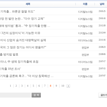
장기적출... 파룬궁 절멸 의도”
23-01-25
디지털뉴스팀
망 전 발언 논란... “다수 장기 교체”
23-01-16
디지털뉴스팀
매 방지법’ 통과... “中 장기적출 만행 ....
22-12-28
디지털뉴스팀
 3건의 심장이식’이 가능한 이유
22-12-04
디지털뉴스팀
기 이식 산업의 숨겨진 대량학살의 실체
22-11-16
미디어뉴스팀
] “중국의 그 많은 장기는 어디서 왔을까?”
22-08-23
편집부
출 방지법 발효
22-08-06
편집부
미나, 中 생체 장기적출에 초점
22-07-17
미디어뉴스팀
기적출 10년 조사’
22-07-15
편집부
장기적출 공론화 촉구... “더 이상 침묵해선 ....
22-07-07
디지털뉴스팀
1
2
3
4
5
6
7
8
9
10