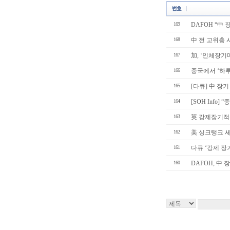
169
DAFOH “中 
168
中 전 고위층 사
167
加, ‘인체장기매
166
중국에서 ‘하루
165
[다큐] 中 장
164
[SOH Info
163
英 강제장기적
162
美 싱크탱크 세
161
다큐 ‘강제 장
160
DAFOH, 中 