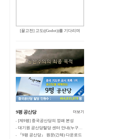
[꿀고전] 고도((Godot))를 기다리며
464,835,078
9평 공산당
더보기
[제9평] 중국공산당의 깡패 본성
대기원 공산당탈당 센터 안내(누구나 쉽게 退黨, 退團, 退隊 가능)
『9평 공산당』 원문(간체) 다운로드