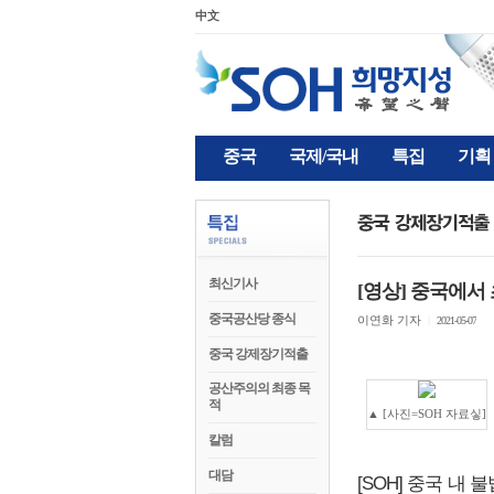
中文
중국
국제/국내
특집
기획
최신기사
[영상] 중국에서
중국공산당 종식
이연화 기자
|
2021-05-07
중국 강제장기적출
공산주의의 최종 목
적
▲ [사진=SOH 자료싷]
칼럼
대담
[SOH] 중국 