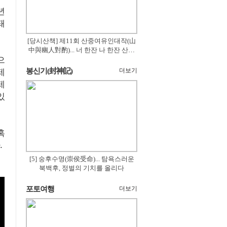
년
돼
[당시산책] 제11회 산중여유인대작(山
中與幽人對酌)... 너 한잔 나 한잔 산의
으
꽃은 절로 피고
봉신기(封神記)
더보기
제
제
있
혹
.
[5] 숭후수명(崇侯受命)... 탐욕스러운
북백후, 정벌의 기치를 올리다
포토여행
더보기