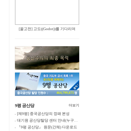
[꿀고전] 고도((Godot))를 기다리며
464,799,675
9평 공산당
더보기
[제9평] 중국공산당의 깡패 본성
대기원 공산당탈당 센터 안내(누구나 쉽게 退黨, 退團, 退隊 가능)
『9평 공산당』 원문(간체) 다운로드