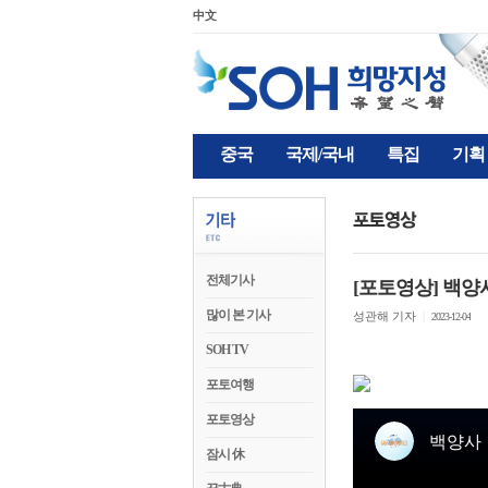
中文
중국
국제/국내
특집
기획
전체기사
[포토영상] 백양
많이 본 기사
성관해 기자
|
2023-12-04
SOH TV
포토여행
포토영상
잠시 休