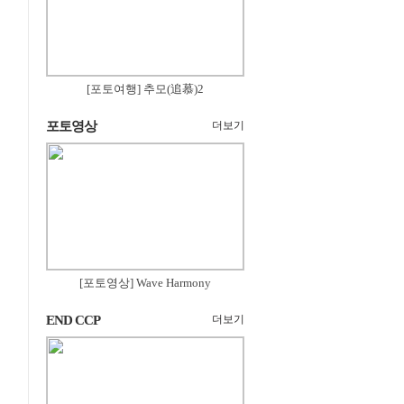
[포토여행] 추모(追慕)2
포토영상
더보기
[포토영상] Wave Harmony
END CCP
더보기