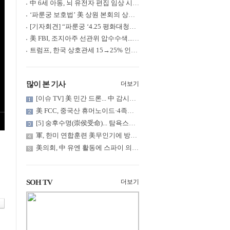
中 6세 아동, 뇌 유전자 편집 임상 시험 중 사망... 의료진 1년간 ....
‘파룬궁 보호법’ 美 상원 본회의 상정... 최종 입법 ‘초읽기’
[기자회견] “파룬궁 ‘4.25 평화대청원’ 기념 & 중공의 션윈 공연 .....
美 FBI, 조지아주 선관위 압수수색... 트럼프 “부정선거 증거 확보....
트럼프, 한국 상호관세 15→25% 인상... “韓 국회 무력합의 미비준”....
많이 본 기사
더보기
[이슈 TV] 美 민간 드론... 中 감시망 뚫고 군함 근접 촬영
美 FCC, 중국산 휴머노이드·4족보행 로봇·전력 인버터 신규 수입 .....
[5] 숭후수명(崇侯受命)... 탐욕스러운 북백후, 정벌의 기치를 올.....
軍, 한미 연합훈련 美무인기에 방공태세 발령... 왜?
美의회, 中 유엔 활동에 스파이 의혹 제기
SOH TV
더보기