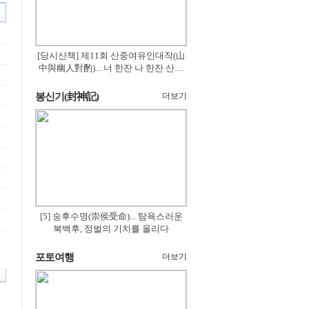
[당시산책] 제11회 산중여유인대작(山
中與幽人對酌)... 너 한잔 나 한잔 산의
꽃은 절로 피고
봉신기(封神記)
더보기
[5] 숭후수명(崇侯受命)... 탐욕스러운
북백후, 정벌의 기치를 올리다
포토여행
더보기