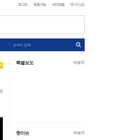
로그인
회원가입
사이트맵
08.07(금)
검색어 입력
특별보도
더보기
핫이슈
더보기