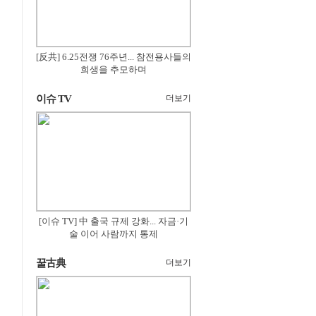
[反共] 6.25전쟁 76주년... 참전용사들의
희생을 추모하며
이슈 TV
더보기
[이슈 TV] 中 출국 규제 강화... 자금·기
술 이어 사람까지 통제
꿀古典
더보기