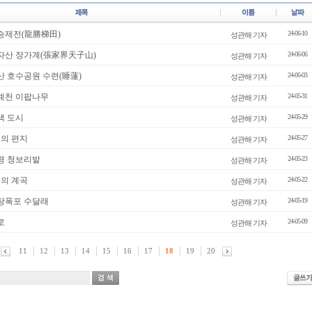
용승제전(龍勝梯田)
24-06-10
성관해 기자
천자산 장가계(張家界天子山)
24-06-06
성관해 기자
산 호수공원 수련(睡蓮)
24-06-03
성관해 기자
청계천 이팝나무
24-05-31
성관해 기자
색 도시
24-05-29
성관해 기자
월의 편지
24-05-27
성관해 기자
보령 청보리밭
24-05-23
성관해 기자
월의 계곡
24-05-22
성관해 기자
직탕폭포 수달래
24-05-19
성관해 기자
로
24-05-09
성관해 기자
11
12
13
14
15
16
17
18
19
20