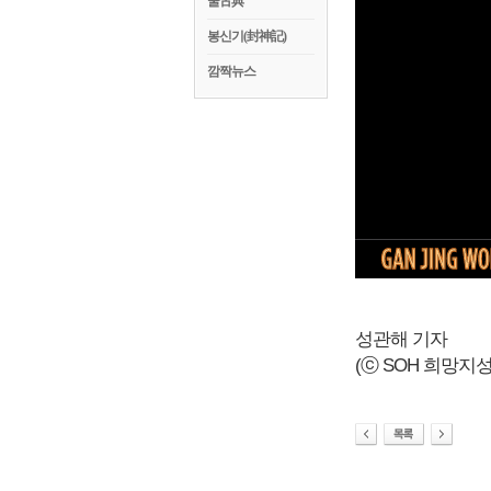
꿀古典
봉신기(封神記)
깜짝뉴스
성관해 기자
(ⓒ SOH 희망지성 국