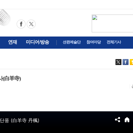
연재
미디어/방송
션윈예술단
참여마당
전체기사
사(白羊寺)