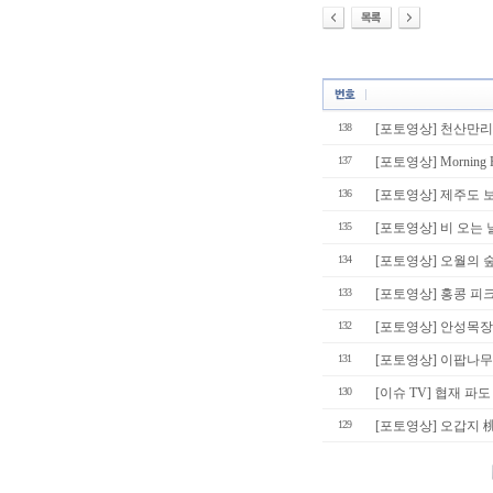
138
[포토영상] 천산만리
137
[포토영상] Morning H
136
[포토영상] 제주도 
135
[포토영상] 비 오는 
134
[포토영상] 오월의 숲 (b
133
[포토영상] 홍콩 피크 (Hong
132
[포토영상] 안성목장 호
131
[포토영상] 이팝나
130
[이슈 TV] 협재 파도
129
[포토영상] 오갑지 