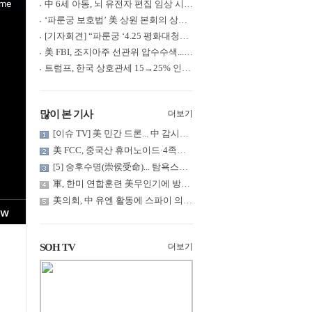
中 6세 아동, 뇌 유전자 편집 임상 시험 중 사망... 의료진 1년간 ....
‘파룬궁 보호법’ 美 상원 본회의 상정... 최종 입법 ‘초읽기’
[기자회견] “파룬궁 ‘4.25 평화대청원’ 기념 & 중공의 션윈 공연 .....
美 FBI, 조지아주 선관위 압수수색... 트럼프 “부정선거 증거 확보....
트럼프, 한국 상호관세 15→25% 인상... “韓 국회 무력합의 미비준”....
많이 본 기사
더보기
[이슈 TV] 美 민간 드론... 中 감시망 뚫고 군함 근접 촬영
美 FCC, 중국산 휴머노이드·4족보행 로봇·전력 인버터 신규 수입 .....
[5] 숭후수명(崇侯受命)... 탐욕스러운 북백후, 정벌의 기치를 올.....
軍, 한미 연합훈련 美무인기에 방공태세 발령... 왜?
美의회, 中 유엔 활동에 스파이 의혹 제기
SOH TV
더보기