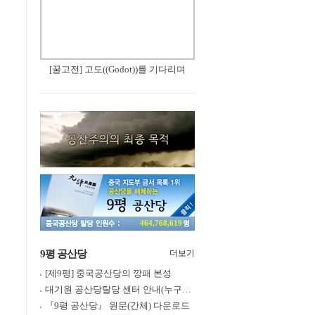
[꿀고전] 고도((Godot))를 기다리며
464,768,619
9평 공산당
더보기
[제9평] 중국공산당의 깡패 본성
대기원 공산당탈당 센터 안내(누구나 쉽게 退黨, 退團, 退隊 가능)
『9평 공산당』 원문(간체) 다운로드