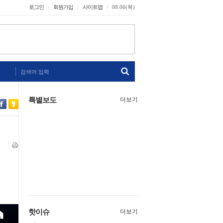
로그인
회원가입
사이트맵
08.06(목)
검색어 입력
특별보도
더보기
핫이슈
더보기