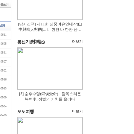
[당시산책] 제11회 산중여유인대작(山
中與幽人對酌)... 너 한잔 나 한잔 산의
꽃은 절로 피고
-06-11
봉신기(封神記)
더보기
-06-05
-05-31
-05-27
-05-22
-05-16
-05-13
[5] 숭후수명(崇侯受命)... 탐욕스러운
-05-09
북백후, 정벌의 기치를 올리다
-05-04
포토여행
더보기
-04-29