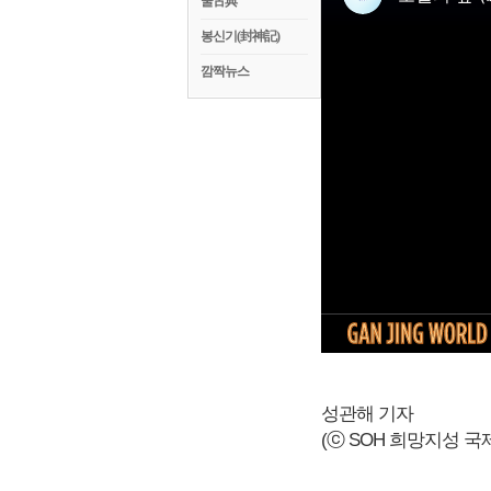
꿀古典
봉신기(封神記)
깜짝뉴스
성관해 기자
(ⓒ SOH 희망지성 국제방송