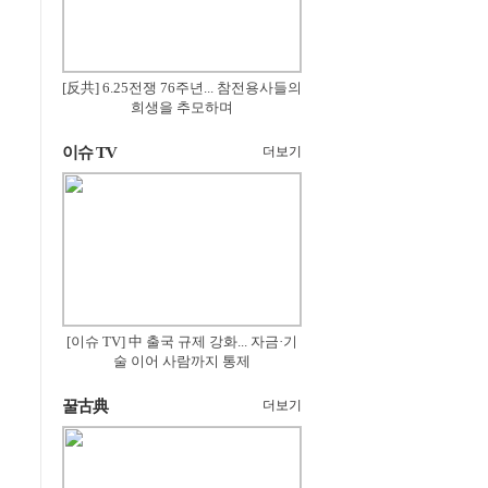
[反共] 6.25전쟁 76주년... 참전용사들의
희생을 추모하며
이슈 TV
더보기
[이슈 TV] 中 출국 규제 강화... 자금·기
술 이어 사람까지 통제
꿀古典
더보기