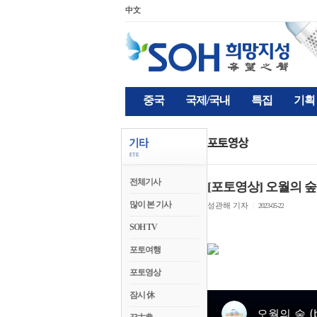
中文
중국
국제/국내
특집
기획
전체기사
[포토영상] 오월의 숲 (ba
많이 본 기사
성관해 기자
|
2023-05-22
SOH TV
포토여행
포토영상
잠시 休