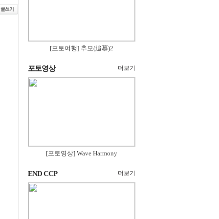
[포토여행] 추모(追慕)2
포토영상
더보기
[포토영상] Wave Harmony
END CCP
더보기