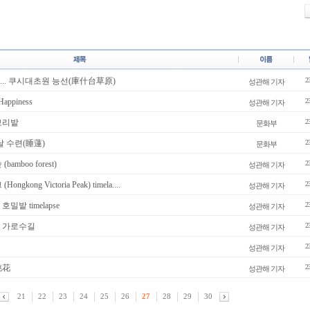
... 쿠시대초원 능선(庫什台草原)
23
성관해 기자
appiness
23
성관해 기자
보리밭
23
문화부
날 수련(睡蓮)
23
문화부
amboo forest)
23
성관해 기자
kong Victoria Peak) timela....
23
성관해 기자
밀밭 timelapse
23
성관해 기자
무 가로수길
23
성관해 기자
23
성관해 기자
桃花
23
성관해 기자
21
22
23
24
25
26
27
28
29
30