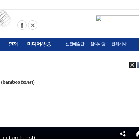
연재
미디어/방송
션윈예술단
참여마당
전체기사
mboo forest)