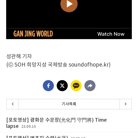
성관해 기자
(ⓒ SOH 희망지성 국제방송 soundofhope.kr)
기사목록
[포토영상] 광화문 수문장(光化門 守門將) Time
lapse
23.09.16