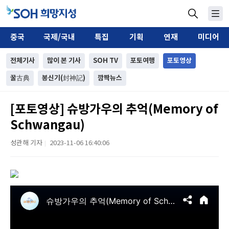
중국
국제/국내
특집
기획
연재
미디어
전체기사
많이 본 기사
SOH TV
포토여행
포토영상
꿀古典
봉신기(封神記)
깜짝뉴스
[포토영상] 슈방가우의 추억(Memory of
Schwangau)
성관해 기자
2023-11-06 16:40:06
|