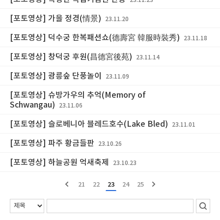
23.11.23
[포토영상] 가을 정경(情景)
23.11.20
[포토영상] 덕수궁 한복패션쇼(德壽宮 韓服時裝秀)
23.11.18
[포토영상] 창덕궁 후원(昌德宮後苑)
23.11.14
[포토영상] 광릉숲 단풍놀이
23.11.09
[포토영상] 슈방가우의 추억(Memory of
Schwangau)
23.11.06
[포토영상] 슬로베니아 블레드호수(Lake Bled)
23.11.01
[포토영상] 파주 황금들판
23.10.26
[포토영상] 하늘공원 억새축제
23.10.23
21
22
23
24
25