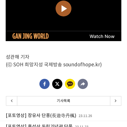
성관해 기자
(ⓒ SOH 희망지성 국제방송 soundofhope.kr)
기사목록
[포토영상] 장유사 단풍(長遊寺丹楓)
23.11.26
[포토영상] 흑성산 독립기념관 단풍