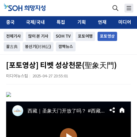
중국
국제/국내
특집
기획
연재
미디어
전체기사
많이 본 기사
SOH TV
포토여행
포토영상
꿀古典
봉신기(封神記)
깜짝뉴스
[포토영상] 티벳 성상천문(聖象天門)
미디어뉴스팀
2025-04-27 23:55:01
|