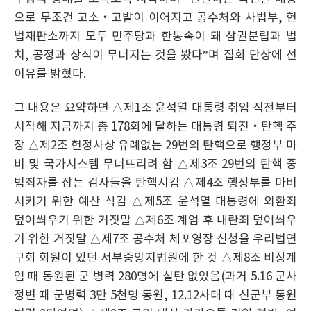
으로 무조건 고소‧고발이 이어지고 공수처와 사법부, 헌
법재판소까지 모두 민주당과 한통속이 돼 삼권분립과 법
치, 공정과 상식이 무너지는 것을 봤다”며 집회 단상에 선
이유를 밝혔다.
그 내용은 요약하면 △제1조 윤석열 대통령 취임 직전부터
시작해 지금까지 총 178회에 달하는 대통령 퇴진‧탄핵 주
장 △제2조 헌정사상 유례없는 29번의 탄핵으로 행정부 마
비 및 국가시스템 무너뜨리려 함 △제3조 29번의 탄핵 중
범죄자를 잡는 검사들을 탄핵시킴 △제4조 행정부를 마비
시키기 위한 예산 삭감 △제5조 윤석열 대통령에 외환죄
덮어씌우기 위한 거짓말 △제6조 계엄 후 내란죄 덮어씌우
기 위한 거짓말 △제7조 공수처 체포영장 신청을 우리법연
구회 회원이 있던 서부중앙지법원에 한 것 △제8조 비상계
엄 때 동원된 군 병력 280명에 실탄 없었음(과거 5.16 군사
정변 때 군병력 3만 5천명 동원, 12.12사태 때 신군부 동원