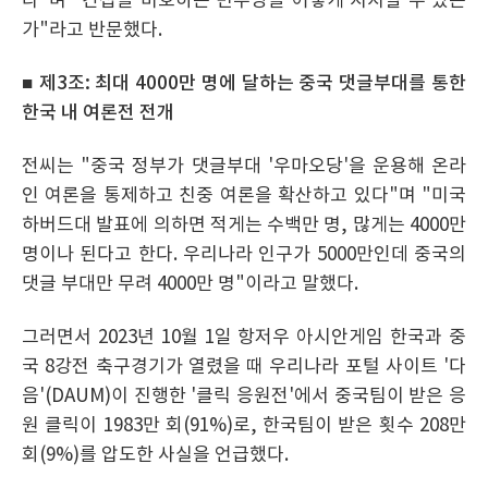
다"며 "간첩을 비호하는 민주당을 어떻게 지지할 수 있는
가"라고 반문했다.
■ 제3조: 최대 4000만 명에 달하는 중국 댓글부대를 통한
한국 내 여론전 전개
전씨는 "중국 정부가 댓글부대 '우마오당'을 운용해 온라
인 여론을 통제하고 친중 여론을 확산하고 있다"며 "미국
하버드대 발표에 의하면 적게는 수백만 명, 많게는 4000만
명이나 된다고 한다. 우리나라 인구가 5000만인데 중국의
댓글 부대만 무려 4000만 명"이라고 말했다.
그러면서 2023년 10월 1일 항저우 아시안게임 한국과 중
국 8강전 축구경기가 열렸을 때 우리나라 포털 사이트 '다
음'(DAUM)이 진행한 '클릭 응원전'에서 중국팀이 받은 응
원 클릭이 1983만 회(91%)로, 한국팀이 받은 횟수 208만
회(9%)를 압도한 사실을 언급했다.