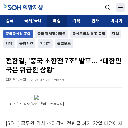
중국
국제/국내
특집
기획
연재
미디어
중국공산당 종식
중국 강제장기적출
공산주의의 최종 목적
칼럼
대담
충칭사건
인터뷰
특별보도
전한길, '중국 초한전 7조' 발표... “대한민
국은 위급한 상황”
디지털뉴스팀
2025-02-24 17:46:59
|
▲ 전한길 강사 [사진=온라인 커뮤니티]
[SOH] 공무원 역사 스타강사 전한길 씨가 22일 대전에서