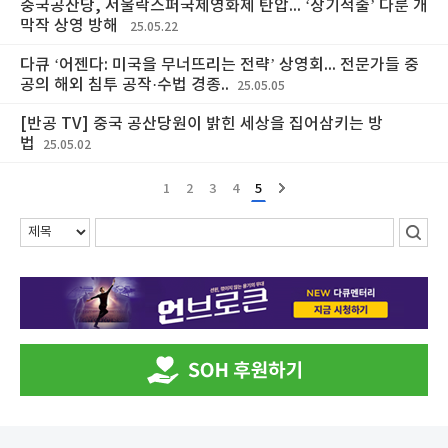
중국공산당, 서울락스퍼국제영화제 탄압... ‘장기적출’ 다룬 개
막작 상영 방해
25.05.22
다큐 ‘어젠다: 미국을 무너뜨리는 전략’ 상영회... 전문가들 중
공의 해외 침투 공작·수법 경종..
25.05.05
[반공 TV] 중국 공산당원이 밝힌 세상을 집어삼키는 방
법
25.05.02
1
2
3
4
5