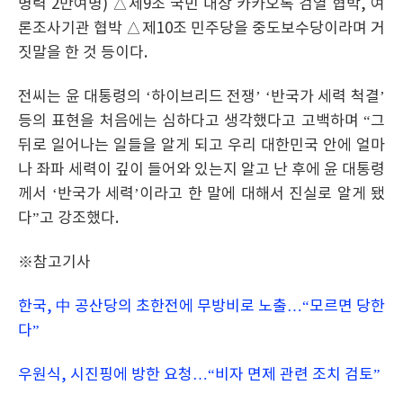
병력 2만여명) △제9조 국민 대상 카카오톡 검열 협박, 여
론조사기관 협박 △제10조 민주당을 중도보수당이라며 거
짓말을 한 것 등이다.
전씨는 윤 대통령의 ‘하이브리드 전쟁’ ‘반국가 세력 척결’
등의 표현을 처음에는 심하다고 생각했다고 고백하며 “그
뒤로 일어나는 일들을 알게 되고 우리 대한민국 안에 얼마
나 좌파 세력이 깊이 들어와 있는지 알고 난 후에 윤 대통령
께서 ‘반국가 세력’이라고 한 말에 대해서 진실로 알게 됐
다”고 강조했다.
※참고기사
한국, 中 공산당의 초한전에 무방비로 노출…“모르면 당한
다”
우원식, 시진핑에 방한 요청…“비자 면제 관련 조치 검토”