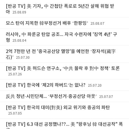
[반공 TV] 美 기자, 中 간첩단 폭로로 5년간 살해 위협 받
아
25.08.09
모스 탄이 지목한 韓부정선거 배후 ‘한팡밍’
25.08.07
러시아, 中 파룬궁 탄압 공조... 자국 수련자에 '징역 4년' 구
형
25.08.04
2억 7천만 년 전 '중국공산당 멸망'을 예언한 ‘장자석(藏字
石)’
25.07.30
[반공 TV] 美 허드슨 연구소, ‘中共 몰락 후 對中 정책’ 토론
25.07.26
[반공 TV] 한국에 ’제2의 하버드‘는 없나?
25.07.20
反共 청년·시민단체... ‘부정선거·중공산당 아웃’
25.07.07
[반공 TV] 한국의 대미(對美) 외교 위기와 중공의 파탄
25.07.05
[반공 TV] 6.3 대선 공정했나??... 美 "왕후닝 韓 대선공작" 폭