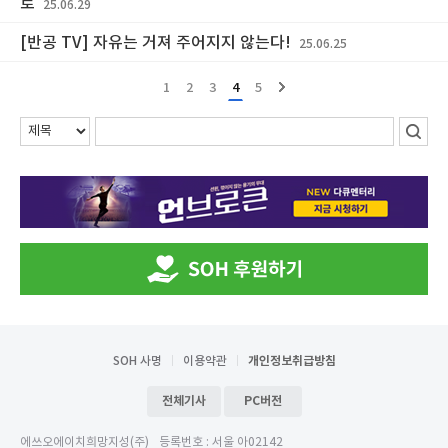
로
25.06.29
[반공 TV] 자유는 거져 주어지지 않는다!
25.06.25
1
2
3
4
5
SOH 사명
이용약관
개인정보취급방침
전체기사
PC버전
에쓰오에이치희망지성(주)
등록번호 : 서울 아02142