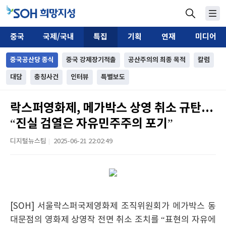
중국
국제/국내
특집
기획
연재
미디어
중국공산당 종식
중국 강제장기적출
공산주의의 최종 목적
칼럼
대담
충칭사건
인터뷰
특별보도
락스퍼영화제, 메가박스 상영 취소 규탄...
“진실 검열은 자유민주주의 포기”
디지털뉴스팀
2025-06-21 22:02:49
|
[SOH] 서울락스퍼국제영화제 조직위원회가 메가박스 동
대문점의 영화제 상영작 전면 취소 조치를 “표현의 자유에