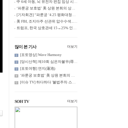
中 6세 아동, 뇌 유전자 편집 임상 시험 중 사망... 의료진 1년간 ....
‘파룬궁 보호법’ 美 상원 본회의 상정... 최종 입법 ‘초읽기’
[기자회견] “파룬궁 ‘4.25 평화대청원’ 기념 & 중공의 션윈 공연 .....
美 FBI, 조지아주 선관위 압수수색... 트럼프 “부정선거 증거 확보....
트럼프, 한국 상호관세 15→25% 인상... “韓 국회 무력합의 미비준”....
많이 본 기사
더보기
[포토영상] Wave Harmony
[당시산책] 제10회 심은자불우(尋隱者不遇)... 깊은 산 구름 속 어....
[포토여행] 연지(蓮池)
‘파룬궁 보호법’ 美 상원 본회의 상정... 최종 입법 ‘초읽기’
[이슈 TV] 하다하다 '불법주차 스티커'까지... 가짜 'QR코드' 주의
SOH TV
더보기