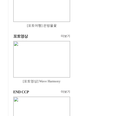
[포토여행] 은방울꽃
포토영상
더보기
[포토영상] Wave Harmony
END CCP
더보기