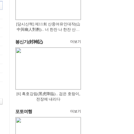
[당시산책] 제11회 산중여유인대작(山
中與幽人對酌)... 너 한잔 나 한잔 산의
꽃은 절로 피고
봉신기(封神記)
더보기
[6] 흑호강림(黑虎降臨)... 검은 호랑이,
전장에 내리다
포토여행
더보기