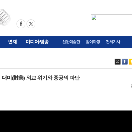
연재
미디어/방송
션윈예술단
참여마당
전체기사
의 대미(對美) 외교 위기와 중공의 파탄