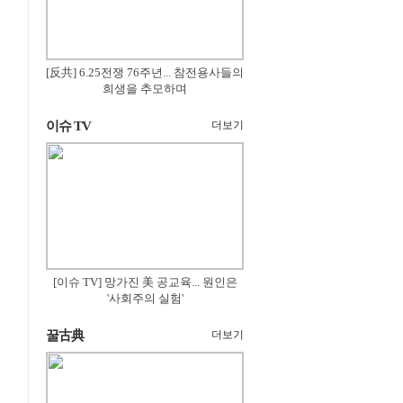
[反共] 6.25전쟁 76주년... 참전용사들의
희생을 추모하며
이슈 TV
더보기
[이슈 TV] 망가진 美 공교육... 원인은
'사회주의 실험'
꿀古典
더보기