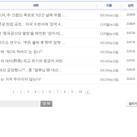
 기자, 中 간첩단 폭로로 5년간 살해 위협 ....
25-08-09
미디어뉴스팀
궁 탄압 공조... 자국 수련자에 '징역 4....
25-08-04
디지털뉴스팀
전 '중국공산당 멸망'을 예언한 ‘장자석(....
25-07-30
디지털뉴스팀
 허드슨 연구소, ‘中共 몰락 후 對中 정책’....
25-07-26
미디어뉴스팀
국에 ’제2의 하버드‘는 없나?
25-07-20
미디어뉴스팀
한국의 대미(對美) 외교 위기와 중공의 파탄
25-07-05
미디어뉴스팀
3 대선 공정했나??... 美 "왕후닝 韓 대선....
25-06-29
미디어뉴스팀
자유는 거져 주어지지 않는다!
25-06-25
미디어뉴스팀
1
2
3
4
5
6
7
8
9
10