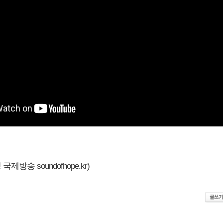
제방송 soundofhope.kr)