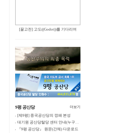
[꿀고전] 고도((Godot))를 기다리며
464,835,078
9평 공산당
더보기
[제9평] 중국공산당의 깡패 본성
대기원 공산당탈당 센터 안내(누구나 쉽게 退黨, 退團, 退隊 가능)
『9평 공산당』 원문(간체) 다운로드