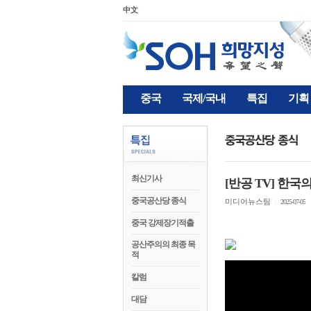
中文
중국
국제/국내
특집
기획
최신기사
[반공 TV] 한국
중국공산당 종식
미디어뉴스팀
|
2025-07-05
중국 강제장기적출
공산주의의 최종 목
적
칼럼
대담