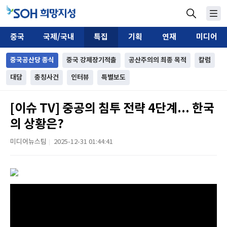
중국
국제/국내
특집
기획
연재
미디어
중국공산당 종식
중국 강제장기적출
공산주의의 최종 목적
칼럼
대담
충칭사건
인터뷰
특별보도
[이슈 TV] 중공의 침투 전략 4단계... 한국
의 상황은?
미디어뉴스팀
2025-12-31 01:44:41
|