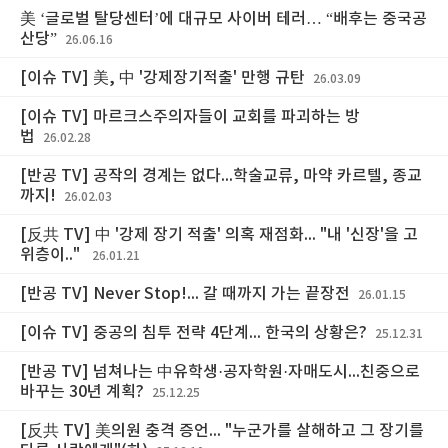
美 ‘글로벌 탈당센터’에 대규모 사이버 테러… “배후는 중국공
산당”
26.06.16
[이슈 TV] 美, 中 '강제장기적출' 만행 규탄
26.03.09
[이슈 TV] 마르크스주의자들이 교회를 파괴하는 방
법
26.02.28
[반공 TV] 공작의 경계는 없다...학술교류, 마약 카르텔, 종교
까지!
26.02.03
[反共 TV] 中 '강제 장기 적출' 의혹 재점화... "내 '신장'을 고
위층이.."
26.01.21
[반공 TV] Never Stop!... 갈 때까지 가는 끝장전
26.01.15
[이슈 TV] 중공의 침투 전략 4단계... 한국의 상황은?
25.12.31
[반공 TV] 넘쳐나는 中유학생·공자학원·자매도시...친중으로
바꾸는 30년 계획?
25.12.25
[反共 TV] 美의원 충격 증언... "누군가를 살해하고 그 장기를