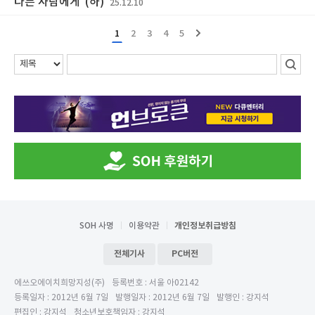
다른 사람에게"(하)
25.12.10
1
2
3
4
5
SOH 사명
이용약관
개인정보취급방침
전체기사
PC버전
에쓰오에이치희망지성(주)
등록번호 : 서울 아02142
등록일자 : 2012년 6월 7일
발행일자 : 2012년 6월 7일
발행인 : 강지석
편집인 : 강지석
청소년보호책임자 : 강지석