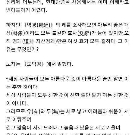
심리에 머무는데, 현대관념을 사용해서는 이미 이해하고
받아들이기 어렵다.
하지만 《역경(易經)》의 괘를 조사해보면 아무리 좋은 괘
상(卦象)이라도 모두 불길한 효사(爻辭)가 들어 있지만 오
직 겸괘(謙卦 지산겸괘)만은 여섯 효가 모두 길하다. 그 이
유는 무엇인가?
노자는 《도덕경》에서 말했다.
“세상 사람들이 모두 아름다운 것이 아름다운 줄만 알면 이
는 추한 것이다.
세상 사람들이 모두 선한 것이 선한 줄만 알면 이는 선한 것
이 아니다.
그러므로 유(有)와 무(無)는 서로 낳고 어려움과 쉬움이 서
로 이뤄주며
길고 짧음이 서로 드러내고 높음과 낮음은 서로 기울며