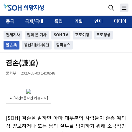
중국
국제/국내
특집
기획
연재
미디어
전체기사
많이 본 기사
SOH TV
포토여행
포토영상
꿀古典
봉신기(封神記)
깜짝뉴스
겸손(謙遜)
문화부
2023-05-03 14:38:48
|
▲ [사진=온라인 커뮤니티]
[SOH] 겸손을 말하면 아마 대부분의 사람들이 종종 예의
상 양보하거나 또는 남의 질투를 방지하기 위해 소극적인