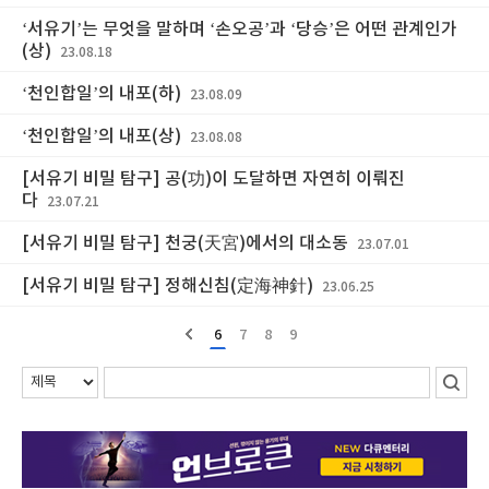
‘서유기’는 무엇을 말하며 ‘손오공’과 ‘당승’은 어떤 관계인가
(상)
23.08.18
‘천인합일’의 내포(하)
23.08.09
‘천인합일’의 내포(상)
23.08.08
[서유기 비밀 탐구] 공(功)이 도달하면 자연히 이뤄진
다
23.07.21
[서유기 비밀 탐구] 천궁(天宮)에서의 대소동
23.07.01
[서유기 비밀 탐구] 정해신침(定海神針)
23.06.25
6
7
8
9