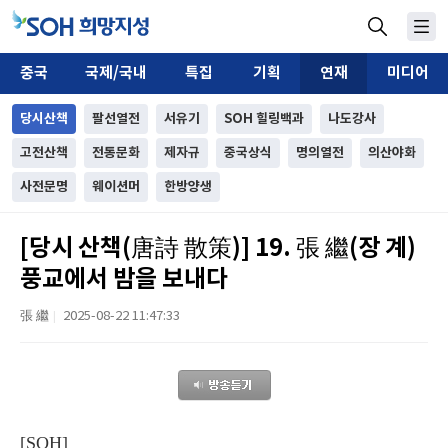
중국
국제/국내
특집
기획
연재
미디어
당시산책
팔선열전
서유기
SOH 힐링백과
나도강사
고전산책
전통문화
제자규
중국상식
명의열전
의산야화
사전문명
웨이션머
한방양생
[당시 산책(唐詩 散策)] 19. 張 繼(장 계)
풍교에서 밤을 보내다
張 繼
2025-08-22 11:47:33
|
[SOH]