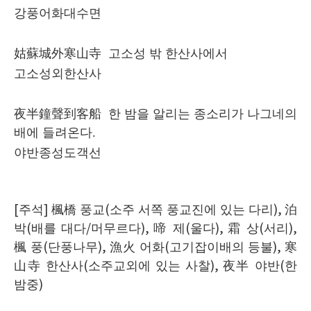
강풍어화대수면
姑蘇城外寒山寺
고소성 밖 한산사에서
고소성외한산사
夜半鐘聲到客船
한 밤을 알리는 종소리가 나그네의
배에 들려온다
.
야반종성도객선
[
주석
]
楓橋
풍교
(
소주 서쪽 풍교진에 있는 다리
),
泊
박
(
배를 대다
/
머무르다
),
啼
제
(
울다
),
霜
상
(
서리
),
楓
풍
(
단풍나무
),
漁火
어화
(
고기잡이배의 등불
),
寒
山寺
한산사
(
소주교외에 있는 사찰
),
夜半
야반
(
한
밤중
)