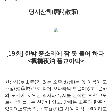
당시산책(唐詩散策)
[19
회
]
한밤 종소리에 잠 못 들어 하다
<
楓橋夜泊
풍교야박
>
한산사
(
寒山寺
)
가 있는 소주
(
蘇州
)
는 옛 이름이 고
소성
(
姑蘇城
)
으로 과거 오나라의 도읍이었고
,
운하
의 도시이다
.
오랜 역사와 유서를 간직한
古都
고도
로서
“
하늘에는 천당이 있고
,
땅에는 소주와 항주가
있다
”(
上有天堂
,
下有蘇杭
)
고 하여 지상낙원이라고