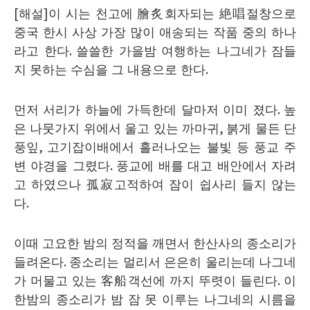
[
해설
]
이 시는 천고에
膾炙
회자되는
絶唱
절창으로
중국 한시 사상 가장 많이 애송되는 작품 중의 하나
라고 한다
.
쓸쓸한 가을밤 여행하는 나그네가 잠들
지 못하는 수심을 그 내용으로 한다
.
먼저 서리가 하늘에 가득한데 달마저 이미 졌다
.
높
은 나뭇가지 위에서 울고 있는 까마귀
,
붉게 물든 단
풍잎
,
고기잡이배에서 흘러나오는 불빛 등 풍교 주
변 야경을 그렸다
.
풍교에 배를 대고 배안에서 자려
고 하였으나
孤寂
고적하여 잠이 쉽사리 들지 않는
다
.
이때 고요한 밤의 정적을 깨면서 한산사의 종소리가
들려온다
.
종소리는 멀리서 은은히 울리는데 나그네
가 머물고 있는
客船
객선에 까지 뚜렷이 들린다
.
이
한밤의 종소리가 밤 잠 못 이루는 나그네의 시름을