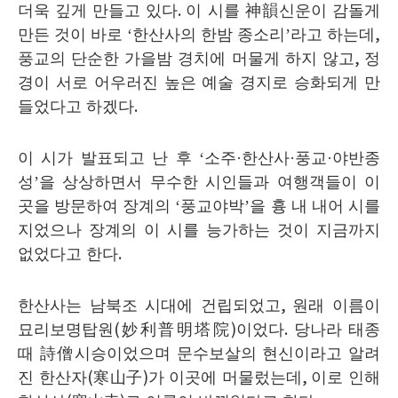
더욱 깊게 만들고 있다
.
이 시를
神韻
신운이 감돌게
만든 것이 바로
‘
한산사의 한밤 종소리
’
라고 하는데
,
풍교의 단순한 가을밤 경치에 머물게 하지 않고
,
정
경이 서로 어우러진 높은 예술 경지로 승화되게 만
들었다고 하겠다
.
이 시가 발표되고 난 후
‘
소주
·
한산사
·
풍교
·
야반종
성
’
을 상상하면서 무수한 시인들과 여행객들이 이
곳을 방문하여 장계의
‘
풍교야박
’
을 흉 내 내어 시를
지었으나 장계의 이 시를 능가하는 것이 지금까지
없었다고 한다
.
한산사는 남북조 시대에 건립되었고
,
원래 이름이
묘리보명탑원
(
妙利普明塔院
)
이었다
.
당나라 태종
때
詩僧
시승이었으며 문수보살의 현신이라고 알려
진 한산자
(
寒山子
)
가 이곳에 머물렀는데
,
이로 인해