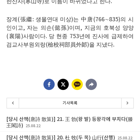
한산사
(
寒山寺
)
로 이름이 바뀌었다고 한다
.
장계
(
張繼
:
생몰연대 미상
)
는
中唐
(766
∼
835)
의 시
인이고
,
자는 의손
(
懿孫
)
이며
,
지금의 호북성 양양
(
襄陽
)
사람이다
.
당 현종
753
년에 진사에 급제하여
검교사부원외랑
(
檢校祠部員外郞
)
을 지냈다
.
기사목록
[당시 산책(唐詩 散策)] 21. 王 勃(왕 발) 등왕각에 부치다(滕
王閣詩)
25.08.22
[당시 산책(唐詩 散策)] 20. 杜 牧(두 목) 山行(산행)
25.08.22