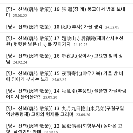
[당시 산책(唐詩 散策)] 19. 張 繼(장 계) 풍교에서 밤을 보내
다
25.08.22
[당시 산책(唐詩 散策)] 18.秋思(추사) 가을 생각
24.12.05
[당시 산책(唐詩 散策)] 17. 題破山寺后禪院(제파산사후선
원) 헛헛한 날은 山寺를 찾아가자
24.10.26
[당시 산책(唐詩 散策)] 16. 靜夜思(정야사) 고요한 밤의 상
념
24.02.24
[당시 산책(唐詩 散策)] 15. 夜雨寄北(야우기북) 가을 밤 비
에 임에게 부치는 노래
24.02.24
[당시 산책(唐詩 散策)] 14. 秋風引(추풍인) 쓸쓸한 가을바람
어디서 불어올까?
23.09.20
[당시 산책(唐詩 散策)] 13. 九月九日憶山東兄弟(구월구일
억산동형제) 고향의 형제를 그리며
23.09.20
[당시 산책(唐詩 散策)] 12. 回鄕偶書(회향우서) 돌아온 고
향, 낯설기만 한데
23.08.16