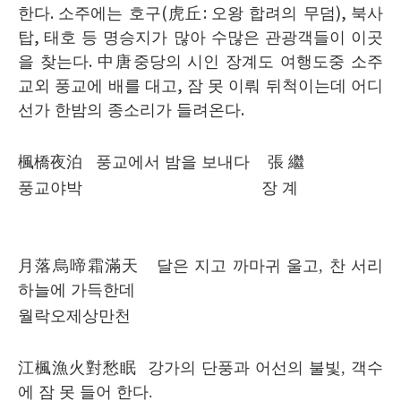
한다
.
소주에는 호구
(
虎丘
:
오왕 합려의 무덤
),
북사
탑
,
태호 등 명승지가 많아 수많은 관광객들이 이곳
을 찾는다
.
中唐
중당의 시인 장계도 여행도중 소주
교외 풍교에 배를 대고
,
잠 못 이뤄 뒤척이는데 어디
선가 한밤의 종소리가 들려온다
.
楓橋夜泊
풍교에서 밤을 보내다
張 繼
풍교야박 장 계
月落烏啼霜滿天
달은 지고 까마귀 울고
,
찬 서리
하늘에 가득한데
월락오제상만천
江楓漁火對愁眠
강가의 단풍과 어선의 불빛
,
객수
에 잠 못 들어 한다
.