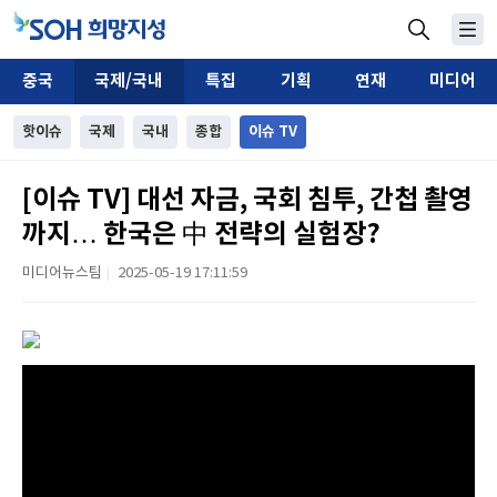
중국
국제/국내
특집
기획
연재
미디어
핫이슈
국제
국내
종합
이슈 TV
[이슈 TV] 대선 자금, 국회 침투, 간첩 촬영
까지… 한국은 中 전략의 실험장?
미디어뉴스팀
2025-05-19 17:11:59
|