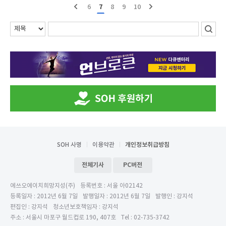
6
7
8
9
10
SOH 사명
이용약관
개인정보취급방침
전체기사
PC버전
에쓰오에이치희망지성(주)
등록번호 : 서울 아02142
등록일자 : 2012년 6월 7일
발행일자 : 2012년 6월 7일
발행인 : 강지석
편집인 : 강지석
청소년보호책임자 : 강지석
주소 : 서울시 마포구 월드컵로 190, 407호
Tel : 02-735-3742