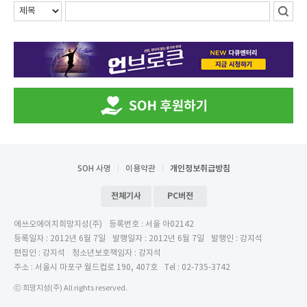
SOH 사명
이용약관
개인정보취급방침
전체기사
PC버전
에쓰오에이치희망지성(주)
등록번호 : 서울 아02142
등록일자 : 2012년 6월 7일
발행일자 : 2012년 6월 7일
발행인 : 강지석
편집인 : 강지석
청소년보호책임자 : 강지석
주소 : 서울시 마포구 월드컵로 190, 407호
Tel : 02-735-3742
ⓒ 희망지성(주) All rights reserved.