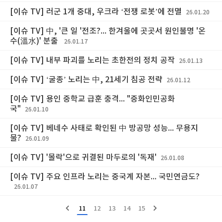
[이슈 TV] 러군 1개 중대, 우크라 ‘전쟁 로봇’에 전멸
26.01.20
[이슈 TV] 中, '큰 일 '전조?... 한겨울에 곳곳서 원인불명 '온
수(溫水)' 분출
26.01.17
[이슈 TV] 내부 파괴를 노리는 초한전의 정치 공작
26.01.13
[이슈 TV] ‘굴종’ 노리는 中, 21세기 침공 전략
26.01.12
[이슈 TV] 용인 중학교 급훈 충격... "중화인민공화
국"
26.01.10
[이슈 TV] 베네수 사태로 확인된 中 방공망 성능... 무용지
물?
26.01.09
[이슈 TV] '몰락'으로 귀결된 마두로의 '독재'
26.01.08
[이슈 TV] 주요 인프라 노리는 중국계 자본... 국민연금도?
26.01.07
11
12
13
14
15