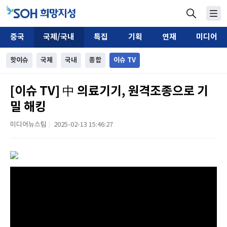
중국
국제/국내
특집
기획
연재
미디어
핫이슈
국제
국내
종합
이슈 TV
[이슈 TV] 中 의료기기, 원격조종으로 기
밀 해킹
미디어뉴스팀
2025-02-13 15:46:27
|