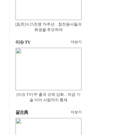
[反共] 6.25전쟁 76주년... 참전용사들의
희생을 추모하며
이슈 TV
더보기
[이슈 TV] 中 출국 규제 강화... 자금·기
술 이어 사람까지 통제
꿀古典
더보기