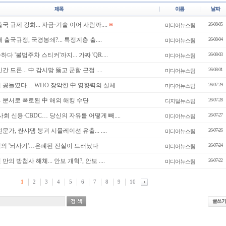
 출국 규제 강화... 자금·기술 이어 사람까....
26-08-05
미디어뉴스팀
새 출국규정, 국경봉쇄?... 특정계층 출....
26-08-04
미디어뉴스팀
하다 '불법주차 스티커'까지... 가짜 'QR....
26-08-03
미디어뉴스팀
민간 드론... 中 감시망 뚫고 군함 근접 ....
26-08-01
미디어뉴스팀
50년 공들였다… WHO 장악한 中 영향력의 실체
26-07-29
미디어뉴스팀
내부 문서로 폭로된 中 해외 해킹 수단
26-07-28
디지털뉴스팀
I·사회 신용·CBDC… 당신의 자유를 어떻게 빼....
26-07-27
미디어뉴스팀
전문가, 싼샤댐 붕괴 시뮬레이션 유출... ....
26-07-26
미디어뉴스팀
충격의 '뇌사기'…은폐된 진실이 드러났다
26-07-24
미디어뉴스팀
년 만의 방첩사 해체... 안보 개혁?, 안보 ....
26-07-22
미디어뉴스팀
1
2
3
4
5
6
7
8
9
10