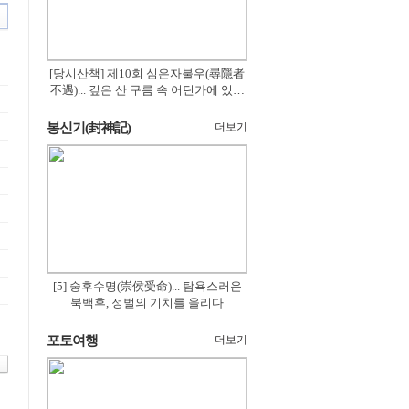
[당시산책] 제10회 심은자불우(尋隱者
不遇)... 깊은 산 구름 속 어딘가에 있겠
지
봉신기(封神記)
더보기
[5] 숭후수명(崇侯受命)... 탐욕스러운
북백후, 정벌의 기치를 올리다
포토여행
더보기