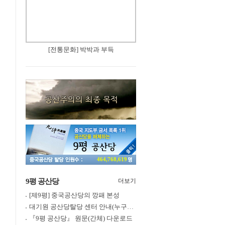
[전통문화] 박박과 부득
464,768,619
9평 공산당
더보기
[제9평] 중국공산당의 깡패 본성
대기원 공산당탈당 센터 안내(누구나 쉽게 退黨, 退團, 退隊 가능)
『9평 공산당』 원문(간체) 다운로드