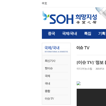
中文
중국
국제/국내
특집
기획
최신기사
[이슈 TV] '정보
핫이슈
미디어뉴스팀
|
2025-07-21
국제
국내
종합
이슈 TV