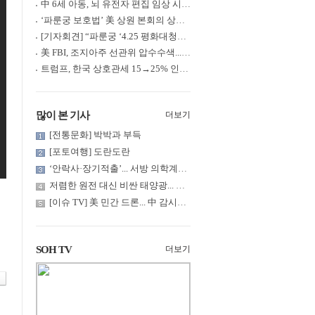
中 6세 아동, 뇌 유전자 편집 임상 시험 중 사망... 의료진 1년간 ....
‘파룬궁 보호법’ 美 상원 본회의 상정... 최종 입법 ‘초읽기’
[기자회견] “파룬궁 ‘4.25 평화대청원’ 기념 & 중공의 션윈 공연 .....
美 FBI, 조지아주 선관위 압수수색... 트럼프 “부정선거 증거 확보....
트럼프, 한국 상호관세 15→25% 인상... “韓 국회 무력합의 미비준”....
많이 본 기사
더보기
[전통문화] 박박과 부득
[포토여행] 도란도란
‘안락사·장기적출’... 서방 의학계까지 침투한 ‘공리주의적 생명윤....
저렴한 원전 대신 비싼 태양광... 요금 부담은 누가?
[이슈 TV] 美 민간 드론... 中 감시망 뚫고 군함 근접 촬영
SOH TV
더보기