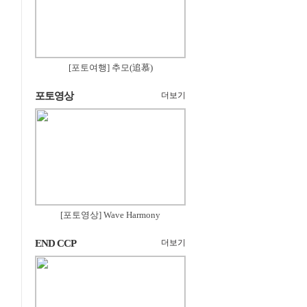
[포토여행] 추모(追慕)
포토영상
더보기
[포토영상] Wave Harmony
END CCP
더보기