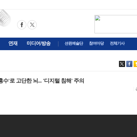
연재
미디어/방송
션윈예술단
참여마당
전체기사
 홍수'로 고단한 뇌... '디지털 침해' 주의