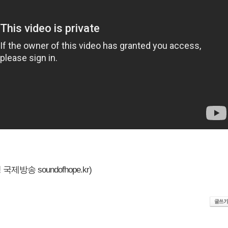
제방송 soundofhope.kr)