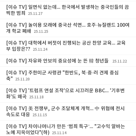
[이슈 TV] 일면식 없는데... 한국에서 발생하는 중국인들의 끔
찍한 범죄
25.11.27
[이슈 TV] 놀이용 모래에 중국산 석면... 호주·뉴질랜드 100여
개 학교 폐쇄
25.11.25
[이슈 TV] 대학에서 버젓이 진행되는 공산 찬양 교육... 교육
부 입장은??
25.11.24
[이슈 TV] 자유와 안보의 중요성에 눈 뜬 韓 청년들
25.11.22
[이슈 TV] 주한미군 사령관 "한반도, 북·중·러 견제 중심
축"
25.11.20
[이슈 TV] '트럼프 연설 조작'으로 시끄러운 BBC... '기후변
화'도 왜곡
25.11.18
[이슈 TV] 美 전쟁부, 군수 조달체계 개혁... 中 위협에 전시
속도로 대응
25.11.15
[이슈 TV] 차이나머니가 만든 ‘범죄 특구’... "고수익 알바는
노예 지옥이었다"(하)
25.11.14