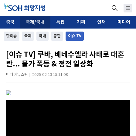
중국
국제/국내
특집
기획
연재
미디어
핫이슈
국제
국내
종합
이슈 TV
[이슈 TV] 쿠바, 베네수엘라 사태로 대혼
란... 물가 폭등 & 정전 일상화
미디어뉴스팀
2026-02-13 15:11:08
|