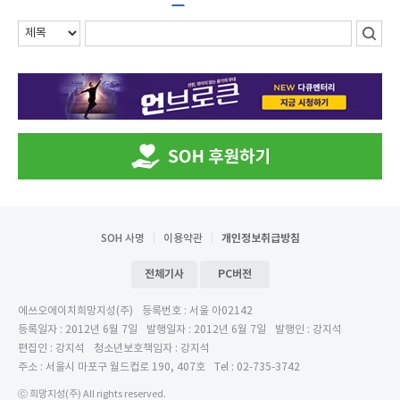
SOH 사명
이용약관
개인정보취급방침
전체기사
PC버전
에쓰오에이치희망지성(주)
등록번호 : 서울 아02142
등록일자 : 2012년 6월 7일
발행일자 : 2012년 6월 7일
발행인 : 강지석
편집인 : 강지석
청소년보호책임자 : 강지석
주소 : 서울시 마포구 월드컵로 190, 407호
Tel : 02-735-3742
ⓒ 희망지성(주) All rights reserved.