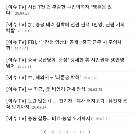
[이슈 TV] 시신 7천 건 부검한 中법의학자 “영혼은 있
다”
26.04.15
[이슈 TV] 加, 중공 테러 협박에 션윈 관객 1만명, 관람 기회
박탈
26.04.13
[이슈 TV] FBI, ‘대간첩 영상1’ 공개..’중국 근무 시 주의사
항’
26.04.01
[이슈 TV] 중국 공산당에 ‘충성’ 맹세한 美 시민권자 50만명
넘어
26.03.31
[이슈 TV] 中, 해외서도 '파룬궁 박해'
26.03.28
[이슈 TV] 中 자금, 美 비영리 단체 잠식
26.03.25
[이슈 TV] 논란 많은 中 ... 전기차 · 폐사 돼지고기 · 유전자 조
작 모기까지
26.03.24
[이슈 TV] 중동 갈등... 비료·농업 위기까지?
26.03.23
6
7
8
9
10