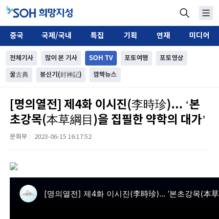
중국
국제/국내
특집
기획
연재
미디어
전체기사
많이 본 기사
SOH TV
포토여행
포토영상
꿀古典
봉신기(封神記)
깜짝뉴스
[명의열전] 제4화 이시진(李時珍)... ‘본
초강목(本草綱目)을 집필한 약학의 대가’
문화부
2023-06-15 16:17:52
|