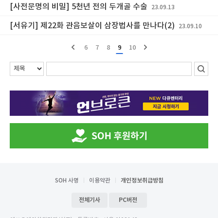
[사전문명의 비밀] 5천년 전의 두개골 수술
23.09.13
[서유기] 제22화 관음보살이 삼장법사를 만나다(2)
23.09.10
6
7
8
9
10
SOH 사명
이용약관
개인정보취급방침
전체기사
PC버전