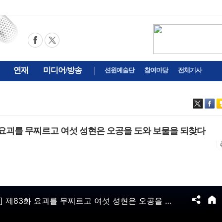
연재
미디어/방송
션윈예술단
참여마당
전체기사
화 요괴를 무찌르고 여섯 성현은 오공을 도와 보물을 되찾다