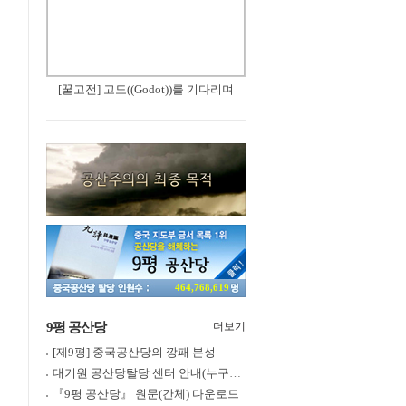
[꿀고전] 고도((Godot))를 기다리며
464,768,619
9평 공산당
더보기
[제9평] 중국공산당의 깡패 본성
대기원 공산당탈당 센터 안내(누구나 쉽게 退黨, 退團, 退隊 가능)
『9평 공산당』 원문(간체) 다운로드