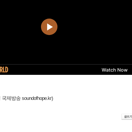
제방송 soundofhope.kr)