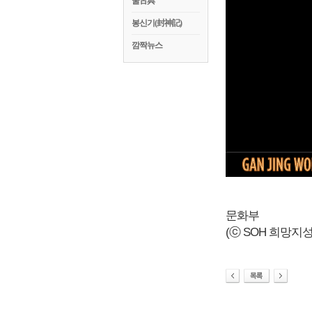
꿀古典
봉신기(封神記)
깜짝뉴스
문화부
(ⓒ SOH 희망지성 국