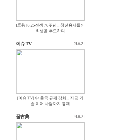
[反共] 6.25전쟁 76주년... 참전용사들의
희생을 추모하며
이슈 TV
더보기
[이슈 TV] 中 출국 규제 강화... 자금·기
술 이어 사람까지 통제
꿀古典
더보기