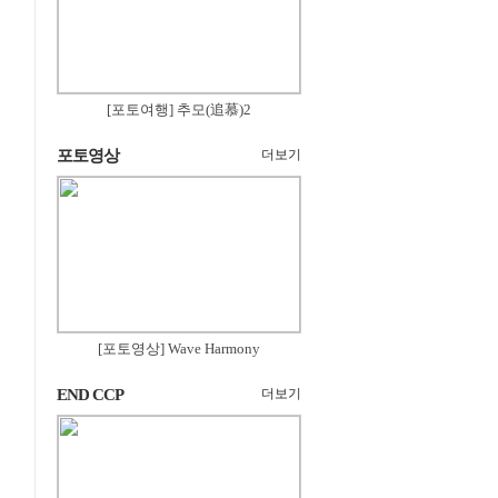
[포토여행] 추모(追慕)2
포토영상
더보기
[포토영상] Wave Harmony
END CCP
더보기