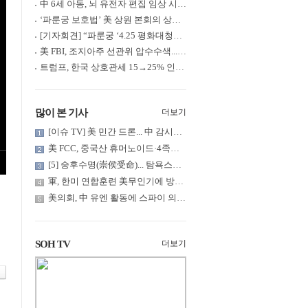
中 6세 아동, 뇌 유전자 편집 임상 시험 중 사망... 의료진 1년간 ....
‘파룬궁 보호법’ 美 상원 본회의 상정... 최종 입법 ‘초읽기’
[기자회견] “파룬궁 ‘4.25 평화대청원’ 기념 & 중공의 션윈 공연 .....
美 FBI, 조지아주 선관위 압수수색... 트럼프 “부정선거 증거 확보....
트럼프, 한국 상호관세 15→25% 인상... “韓 국회 무력합의 미비준”....
많이 본 기사
더보기
[이슈 TV] 美 민간 드론... 中 감시망 뚫고 군함 근접 촬영
美 FCC, 중국산 휴머노이드·4족보행 로봇·전력 인버터 신규 수입 .....
[5] 숭후수명(崇侯受命)... 탐욕스러운 북백후, 정벌의 기치를 올.....
軍, 한미 연합훈련 美무인기에 방공태세 발령... 왜?
美의회, 中 유엔 활동에 스파이 의혹 제기
SOH TV
더보기