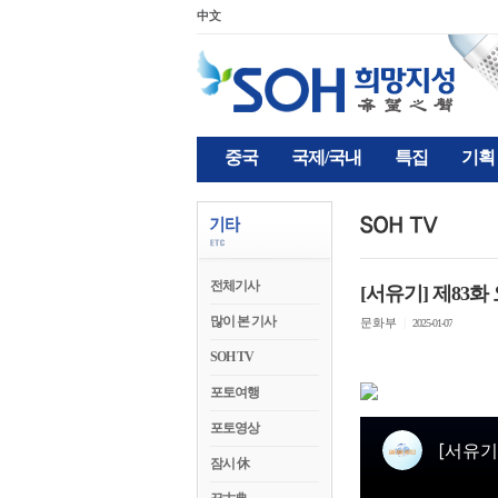
中文
중국
국제/국내
특집
기획
전체기사
[서유기] 제83
많이 본 기사
문화부
|
2025-01-07
SOH TV
포토여행
포토영상
잠시 休