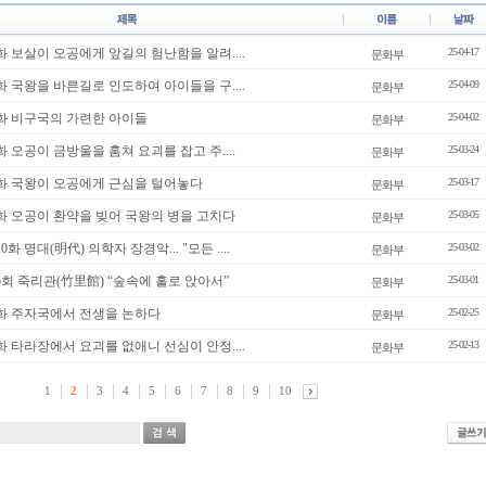
4화 보살이 오공에게 앞길의 험난함을 알려....
25-04-17
문화부
3화 국왕을 바른길로 인도하여 아이들을 구....
25-04-09
문화부
2화 비구국의 가련한 아이들
25-04-02
문화부
화 오공이 금방울을 훔쳐 요괴를 잡고 주....
25-03-24
문화부
0화 국왕이 오공에게 근심을 털어놓다
25-03-17
문화부
9화 오공이 환약을 빚어 국왕의 병을 고치다
25-03-05
문화부
화 명대(明代) 의학자 장경악... "모든 ....
25-03-02
문화부
5회 죽리관(竹里館) “숲속에 홀로 앉아서”
25-03-01
문화부
8화 주자국에서 전생을 논하다
25-02-25
문화부
7화 타라장에서 요괴를 없애니 선심이 안정....
25-02-13
문화부
1
2
3
4
5
6
7
8
9
10