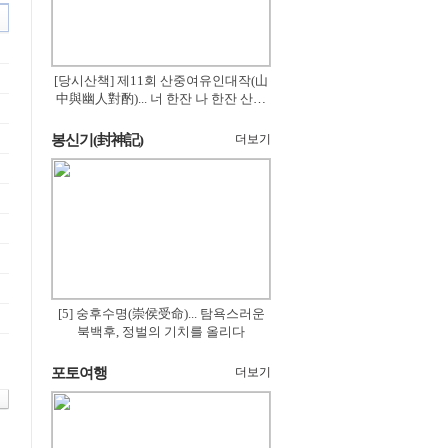
[당시산책] 제11회 산중여유인대작(山
中與幽人對酌)... 너 한잔 나 한잔 산의
꽃은 절로 피고
봉신기(封神記)
더보기
[5] 숭후수명(崇侯受命)... 탐욕스러운
북백후, 정벌의 기치를 올리다
포토여행
더보기