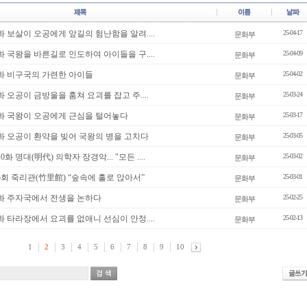
4화 보살이 오공에게 앞길의 험난함을 알려....
25-04-17
문화부
3화 국왕을 바른길로 인도하여 아이들을 구....
25-04-09
문화부
2화 비구국의 가련한 아이들
25-04-02
문화부
화 오공이 금방울을 훔쳐 요괴를 잡고 주....
25-03-24
문화부
0화 국왕이 오공에게 근심을 털어놓다
25-03-17
문화부
9화 오공이 환약을 빚어 국왕의 병을 고치다
25-03-05
문화부
화 명대(明代) 의학자 장경악... "모든 ....
25-03-02
문화부
5회 죽리관(竹里館) “숲속에 홀로 앉아서”
25-03-01
문화부
8화 주자국에서 전생을 논하다
25-02-25
문화부
7화 타라장에서 요괴를 없애니 선심이 안정....
25-02-13
문화부
1
2
3
4
5
6
7
8
9
10