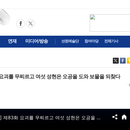
연재
미디어/방송
션윈예술단
참여마당
전체기사
화 요괴를 무찌르고 여섯 성현은 오공을 도와 보물을 되찾다