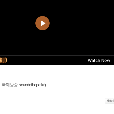
제방송 soundofhope.kr)