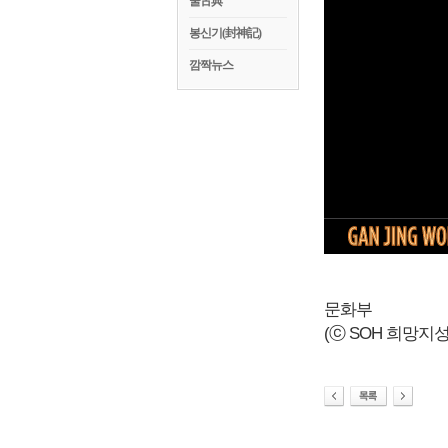
꿀古典
봉신기(封神記)
깜짝뉴스
문화부
(ⓒ SOH 희망지성 국