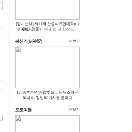
[당시산책] 제11회 산중여유인대작(山
中與幽人對酌)... 너 한잔 나 한잔 산의
꽃은 절로 피고
봉신기(封神記)
더보기
[5] 숭후수명(崇侯受命)... 탐욕스러운
북백후, 정벌의 기치를 올리다
포토여행
더보기