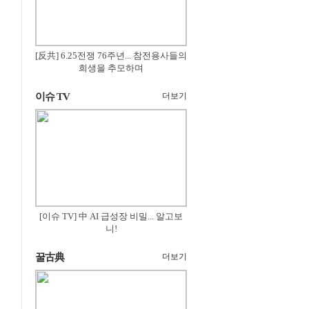
[反共] 6.25전쟁 76주년... 참전용사들의
희생을 추모하며
이슈 TV
더보기
[이슈 TV] 中 AI 급성장 비밀... 알고보
니!
꿀古典
더보기