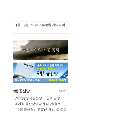
[꿀고전] 고도((Godot))를 기다리며
464,835,078
9평 공산당
더보기
[제9평] 중국공산당의 깡패 본성
대기원 공산당탈당 센터 안내(누구나 쉽게 退黨, 退團, 退隊 가능)
『9평 공산당』 원문(간체) 다운로드