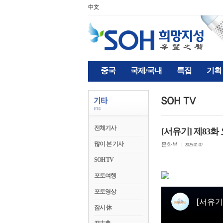
中文
중국
국제/국내
특집
기획
전체기사
[서유기] 제83
많이 본 기사
문화부
|
2025-01-07
SOH TV
포토여행
포토영상
잠시 休