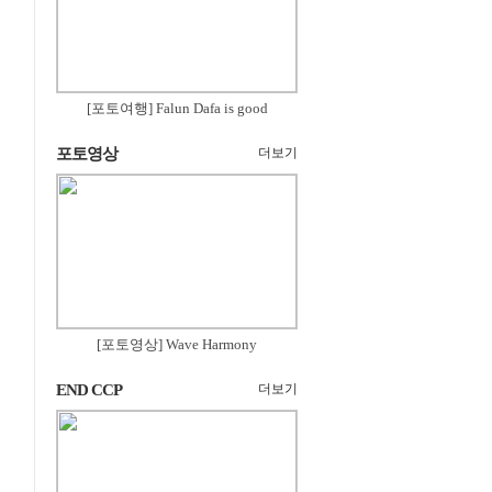
[포토여행] Falun Dafa is good
포토영상
더보기
[포토영상] Wave Harmony
END CCP
더보기