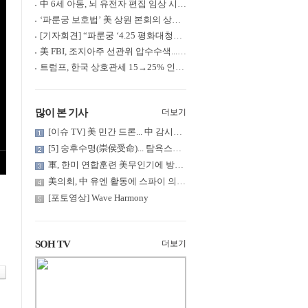
中 6세 아동, 뇌 유전자 편집 임상 시험 중 사망... 의료진 1년간 ....
‘파룬궁 보호법’ 美 상원 본회의 상정... 최종 입법 ‘초읽기’
[기자회견] “파룬궁 ‘4.25 평화대청원’ 기념 & 중공의 션윈 공연 .....
美 FBI, 조지아주 선관위 압수수색... 트럼프 “부정선거 증거 확보....
트럼프, 한국 상호관세 15→25% 인상... “韓 국회 무력합의 미비준”....
많이 본 기사
더보기
[이슈 TV] 美 민간 드론... 中 감시망 뚫고 군함 근접 촬영
[5] 숭후수명(崇侯受命)... 탐욕스러운 북백후, 정벌의 기치를 올.....
軍, 한미 연합훈련 美무인기에 방공태세 발령... 왜?
美의회, 中 유엔 활동에 스파이 의혹 제기
[포토영상] Wave Harmony
SOH TV
더보기