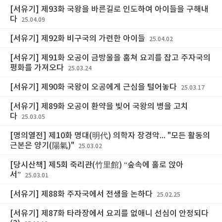
[서유기] 제93화 국왕을 바른길로 인도하여 아이들을 구해내
다
25.04.09
[서유기] 제92화 비구국의 가련한 아이들
25.04.02
[서유기] 제91화 오공이 금방울을 훔쳐 요괴를 잡고 주자국의
평화를 가져오다
25.03.24
[서유기] 제90화 국왕이 오공에게 근심을 털어놓다
25.03.17
[서유기] 제89화 오공이 환약을 빚어 국왕의 병을 고치
다
25.03.05
[명의열전] 제10화 명대(明代) 의학자 장경악... "모든 활동의
근본은 양기(陽氣)"
25.03.02
[당시산책] 제5회 죽리관(竹里館) “숲속에 홀로 앉아
서”
25.03.01
[서유기] 제88화 주자국에서 전생을 논하다
25.02.25
[서유기] 제87화 타라장에서 요괴를 없애니 선심이 안정되다