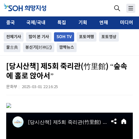
중국
국제/국내
특집
기획
연재
미디어
전체기사
많이 본 기사
SOH TV
포토여행
포토영상
꿀古典
봉신기(封神記)
깜짝뉴스
[당시산책] 제5회 죽리관(竹里館) “숲속
에 홀로 앉아서”
문화부
2025-03-01 22:16:25
|