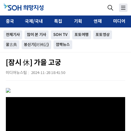
중국
국제/국내
특집
기획
연재
미디어
전체기사
많이 본 기사
SOH TV
포토여행
포토영상
꿀古典
봉신기(封神記)
깜짝뉴스
[잠시 休] 가을 고궁
미디어뉴스팀
2024-11-28 18:41:50
|