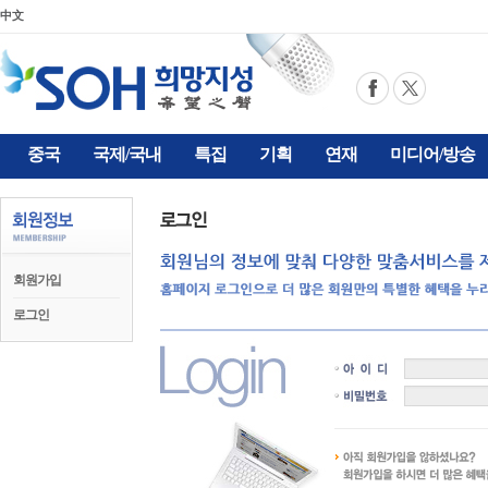
中文
중국
국제/국내
특집
기획
연재
미디어/방송
회원가입
로그인