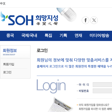
中文
중국
국제/국내
특집
기획
연재
미디어/방송
회원가입
로그인