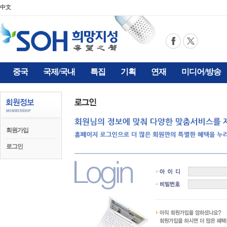
中文
중국
국제/국내
특집
기획
연재
미디어/방송
회원가입
로그인