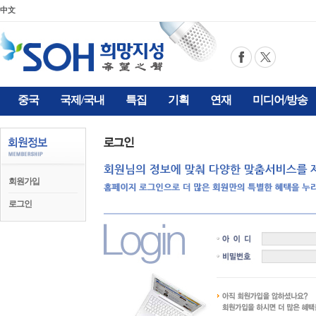
中文
중국
국제/국내
특집
기획
연재
미디어/방송
회원가입
로그인