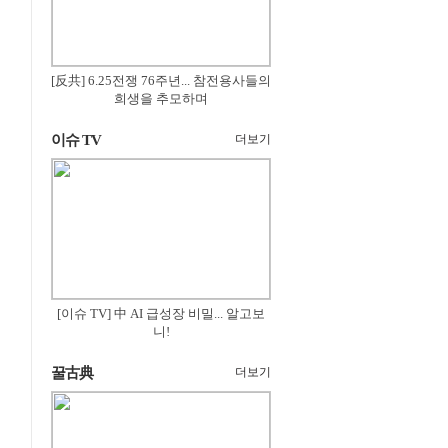
[反共] 6.25전쟁 76주년... 참전용사들의
희생을 추모하며
이슈 TV
더보기
[이슈 TV] 中 AI 급성장 비밀... 알고보
니!
꿀古典
더보기