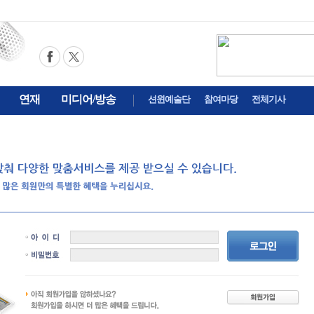
연재
미디어/방송
션윈예술단
참여마당
전체기사