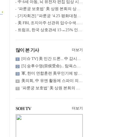
中 6세 아동, 뇌 유전자 편집 임상 시험 중 사망... 의료진 1년간 ....
‘파룬궁 보호법’ 美 상원 본회의 상정... 최종 입법 ‘초읽기’
[기자회견] “파룬궁 ‘4.25 평화대청원’ 기념 & 중공의 션윈 공연 .....
美 FBI, 조지아주 선관위 압수수색... 트럼프 “부정선거 증거 확보....
트럼프, 한국 상호관세 15→25% 인상... “韓 국회 무력합의 미비준”....
많이 본 기사
더보기
[이슈 TV] 美 민간 드론... 中 감시망 뚫고 군함 근접 촬영
[5] 숭후수명(崇侯受命)... 탐욕스러운 북백후, 정벌의 기치를 올.....
軍, 한미 연합훈련 美무인기에 방공태세 발령... 왜?
美의회, 中 유엔 활동에 스파이 의혹 제기
‘파룬궁 보호법’ 美 상원 본회의 상정... 최종 입법 ‘초읽기’
SOH TV
더보기