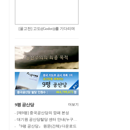
[꿀고전] 고도((Godot))를 기다리며
464,799,675
9평 공산당
더보기
[제9평] 중국공산당의 깡패 본성
대기원 공산당탈당 센터 안내(누구나 쉽게 退黨, 退團, 退隊 가능)
『9평 공산당』 원문(간체) 다운로드