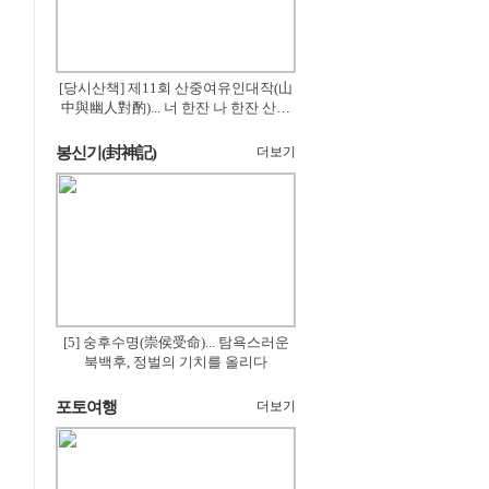
[당시산책] 제11회 산중여유인대작(山
中與幽人對酌)... 너 한잔 나 한잔 산의
꽃은 절로 피고
봉신기(封神記)
더보기
[5] 숭후수명(崇侯受命)... 탐욕스러운
북백후, 정벌의 기치를 올리다
포토여행
더보기