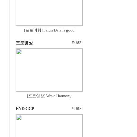
[포토여행] Falun Dafa is good
포토영상
더보기
[포토영상] Wave Harmony
END CCP
더보기