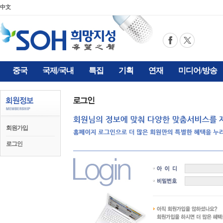
中文
중국
국제/국내
특집
기획
연재
미디어/방송
회원가입
로그인