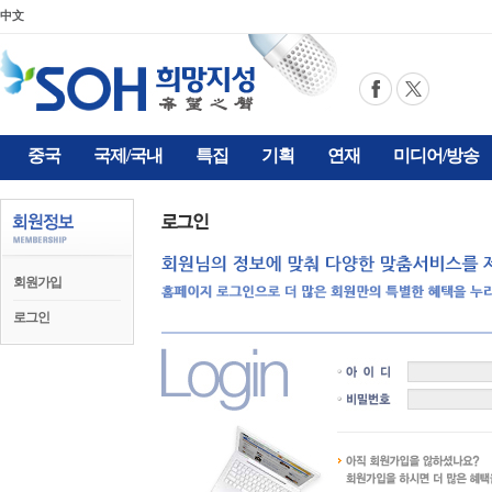
中文
중국
국제/국내
특집
기획
연재
미디어/방송
회원가입
로그인