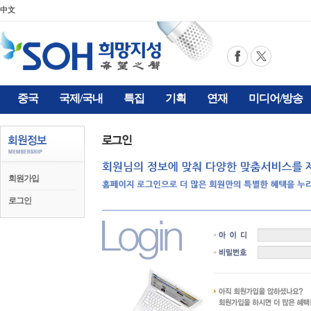
中文
중국
국제/국내
특집
기획
연재
미디어/방송
회원가입
로그인