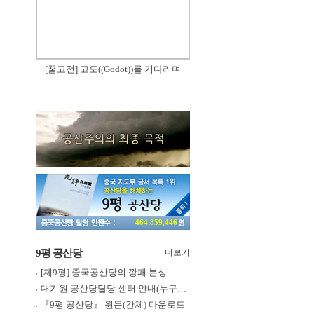
[꿀고전] 고도((Godot))를 기다리며
464,859,446
9평 공산당
더보기
[제9평] 중국공산당의 깡패 본성
대기원 공산당탈당 센터 안내(누구나 쉽게 退黨, 退團, 退隊 가능)
『9평 공산당』 원문(간체) 다운로드