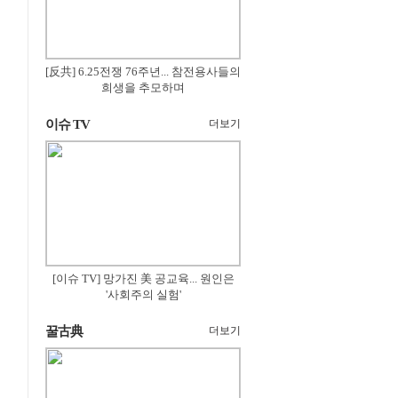
[反共] 6.25전쟁 76주년... 참전용사들의
희생을 추모하며
이슈 TV
더보기
[이슈 TV] 망가진 美 공교육... 원인은
'사회주의 실험'
꿀古典
더보기