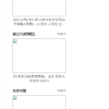
[당시산책] 제11회 산중여유인대작(山
中與幽人對酌)... 너 한잔 나 한잔 산의
꽃은 절로 피고
봉신기(封神記)
더보기
[6] 흑호강림(黑虎降臨)... 검은 호랑이,
전장에 내리다
포토여행
더보기