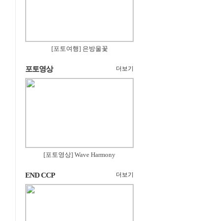
[포토여행] 은방울꽃
포토영상
더보기
[포토영상] Wave Harmony
END CCP
더보기