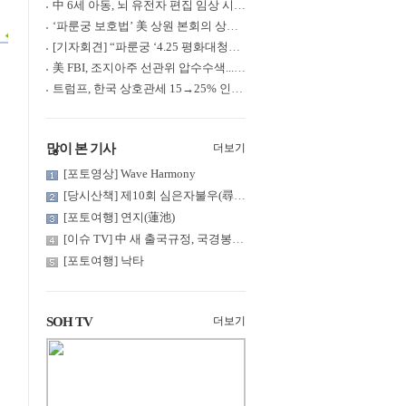
中 6세 아동, 뇌 유전자 편집 임상 시험 중 사망... 의료진 1년간 ....
‘파룬궁 보호법’ 美 상원 본회의 상정... 최종 입법 ‘초읽기’
[기자회견] “파룬궁 ‘4.25 평화대청원’ 기념 & 중공의 션윈 공연 .....
美 FBI, 조지아주 선관위 압수수색... 트럼프 “부정선거 증거 확보....
트럼프, 한국 상호관세 15→25% 인상... “韓 국회 무력합의 미비준”....
많이 본 기사
더보기
[포토영상] Wave Harmony
[당시산책] 제10회 심은자불우(尋隱者不遇)... 깊은 산 구름 속 어....
[포토여행] 연지(蓮池)
[이슈 TV] 中 새 출국규정, 국경봉쇄?... 특정계층 출국 규제 강화
[포토여행] 낙타
SOH TV
더보기