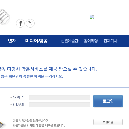
연재
미디어/방송
션윈예술단
참여마당
전체기사