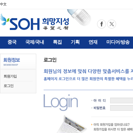
中文
중국
국제/국내
특집
기획
연재
미디어/방송
회원가입
로그인