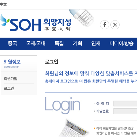
中文
중국
국제/국내
특집
기획
연재
미디어/방송
회원가입
로그인