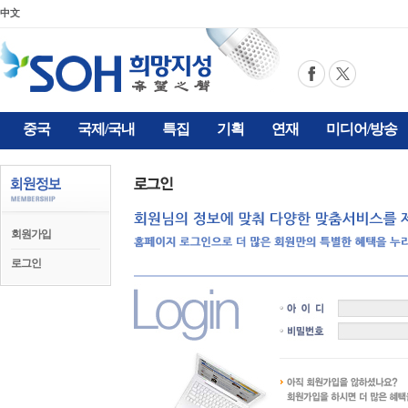
中文
중국
국제/국내
특집
기획
연재
미디어/방송
회원가입
로그인