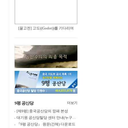
[꿀고전] 고도((Godot))를 기다리며
464,835,078
9평 공산당
더보기
[제9평] 중국공산당의 깡패 본성
대기원 공산당탈당 센터 안내(누구나 쉽게 退黨, 退團, 退隊 가능)
『9평 공산당』 원문(간체) 다운로드