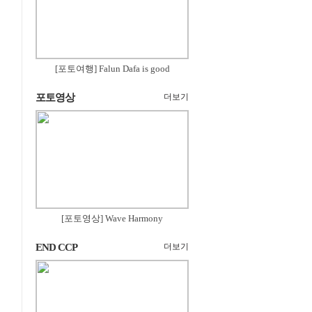
[포토여행] Falun Dafa is good
포토영상
더보기
[포토영상] Wave Harmony
END CCP
더보기