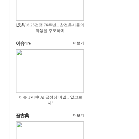
[反共] 6.25전쟁 76주년... 참전용사들의
희생을 추모하며
이슈 TV
더보기
[이슈 TV] 中 AI 급성장 비밀... 알고보
니!
꿀古典
더보기