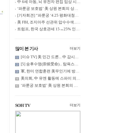
中 6세 아동, 뇌 유전자 편집 임상 시험 중 사망... 의료진 1년간 ....
‘파룬궁 보호법’ 美 상원 본회의 상정... 최종 입법 ‘초읽기’
[기자회견] “파룬궁 ‘4.25 평화대청원’ 기념 & 중공의 션윈 공연 .....
美 FBI, 조지아주 선관위 압수수색... 트럼프 “부정선거 증거 확보....
트럼프, 한국 상호관세 15→25% 인상... “韓 국회 무력합의 미비준”....
많이 본 기사
더보기
[이슈 TV] 美 민간 드론... 中 감시망 뚫고 군함 근접 촬영
[5] 숭후수명(崇侯受命)... 탐욕스러운 북백후, 정벌의 기치를 올.....
軍, 한미 연합훈련 美무인기에 방공태세 발령... 왜?
美의회, 中 유엔 활동에 스파이 의혹 제기
‘파룬궁 보호법’ 美 상원 본회의 상정... 최종 입법 ‘초읽기’
SOH TV
더보기