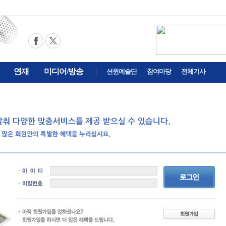
연재
미디어/방송
션윈예술단
참여마당
전체기사