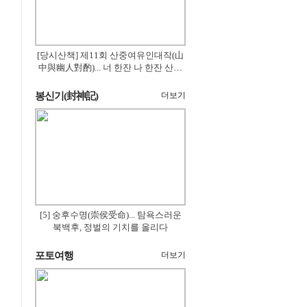
[당시산책] 제11회 산중여유인대작(山
中與幽人對酌)... 너 한잔 나 한잔 산의
꽃은 절로 피고
봉신기(封神記)
더보기
[5] 숭후수명(崇侯受命)... 탐욕스러운
북백후, 정벌의 기치를 올리다
포토여행
더보기