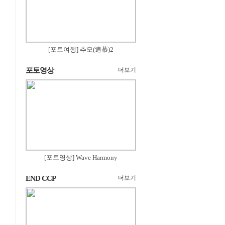
[포토여행] 추모(追慕)2
포토영상
더보기
[포토영상] Wave Harmony
END CCP
더보기