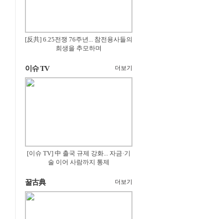
[反共] 6.25전쟁 76주년... 참전용사들의
희생을 추모하며
이슈 TV
더보기
[이슈 TV] 中 출국 규제 강화... 자금·기
술 이어 사람까지 통제
꿀古典
더보기