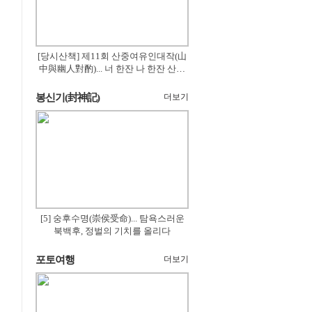
[당시산책] 제11회 산중여유인대작(山
中與幽人對酌)... 너 한잔 나 한잔 산의
꽃은 절로 피고
봉신기(封神記)
더보기
[5] 숭후수명(崇侯受命)... 탐욕스러운
북백후, 정벌의 기치를 올리다
포토여행
더보기