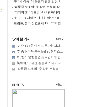
中 6세 아동, 뇌 유전자 편집 임상 시험 중 사망... 의료진 1년간 ....
‘파룬궁 보호법’ 美 상원 본회의 상정... 최종 입법 ‘초읽기’
[기자회견] “파룬궁 ‘4.25 평화대청원’ 기념 & 중공의 션윈 공연 .....
美 FBI, 조지아주 선관위 압수수색... 트럼프 “부정선거 증거 확보....
트럼프, 한국 상호관세 15→25% 인상... “韓 국회 무력합의 미비준”....
많이 본 기사
더보기
[이슈 TV] 美 민간 드론... 中 감시망 뚫고 군함 근접 촬영
[5] 숭후수명(崇侯受命)... 탐욕스러운 북백후, 정벌의 기치를 올.....
軍, 한미 연합훈련 美무인기에 방공태세 발령... 왜?
美의회, 中 유엔 활동에 스파이 의혹 제기
‘파룬궁 보호법’ 美 상원 본회의 상정... 최종 입법 ‘초읽기’
SOH TV
더보기