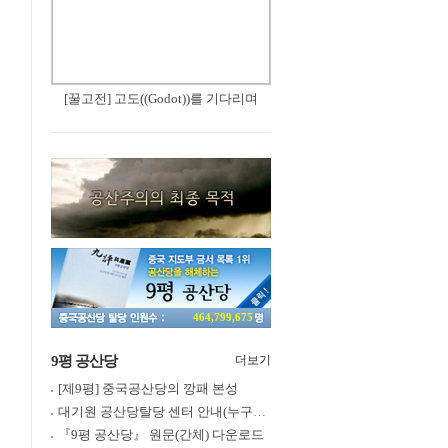
[꿀고전] 고도((Godot))를 기다리며
464,799,675
9평 공산당
더보기
[제9평] 중국공산당의 깡패 본성
대기원 공산당탈당 센터 안내(누구나 쉽게 退黨, 退團, 退隊 가능)
『9평 공산당』 원문(간체) 다운로드