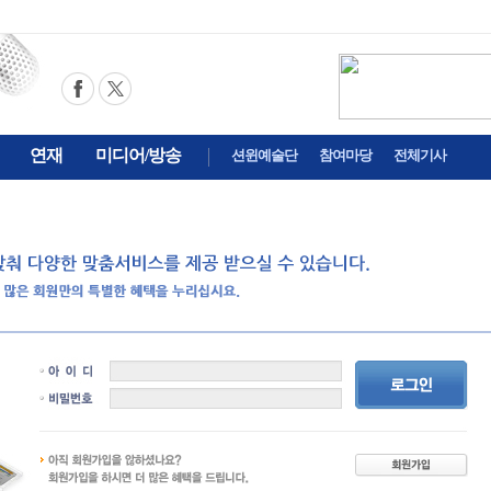
연재
미디어/방송
션윈예술단
참여마당
전체기사