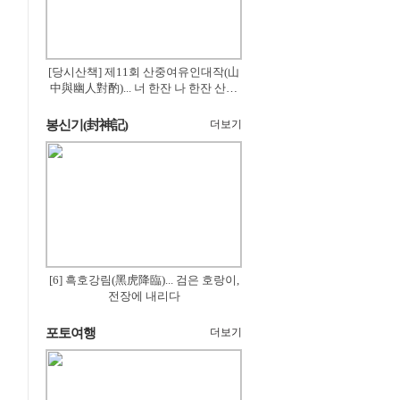
[당시산책] 제11회 산중여유인대작(山
中與幽人對酌)... 너 한잔 나 한잔 산의
꽃은 절로 피고
봉신기(封神記)
더보기
[6] 흑호강림(黑虎降臨)... 검은 호랑이,
전장에 내리다
포토여행
더보기