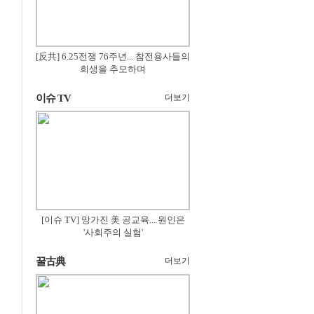
[反共] 6.25전쟁 76주년... 참전용사들의
희생을 추모하며
이슈 TV
더보기
[이슈 TV] 망가진 美 공교육... 원인은
'사회주의 실험'
꿀古典
더보기