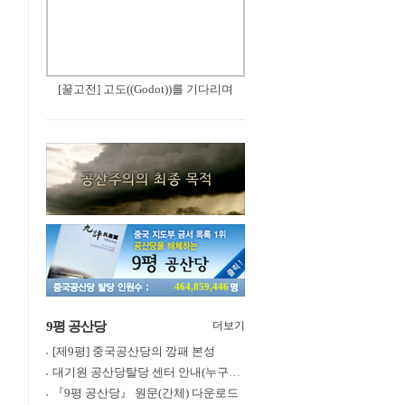
[꿀고전] 고도((Godot))를 기다리며
464,859,446
9평 공산당
더보기
[제9평] 중국공산당의 깡패 본성
대기원 공산당탈당 센터 안내(누구나 쉽게 退黨, 退團, 退隊 가능)
『9평 공산당』 원문(간체) 다운로드