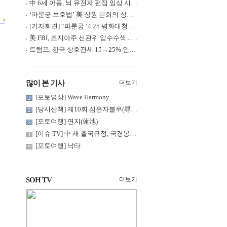
中 6세 아동, 뇌 유전자 편집 임상 시험 중 사망... 의료진 1년간 ....
‘파룬궁 보호법’ 美 상원 본회의 상정... 최종 입법 ‘초읽기’
[기자회견] “파룬궁 ‘4.25 평화대청원’ 기념 & 중공의 션윈 공연 .....
美 FBI, 조지아주 선관위 압수수색... 트럼프 “부정선거 증거 확보....
트럼프, 한국 상호관세 15→25% 인상... “韓 국회 무력합의 미비준”....
많이 본 기사
더보기
[포토영상] Wave Harmony
[당시산책] 제10회 심은자불우(尋隱者不遇)... 깊은 산 구름 속 어....
[포토여행] 연지(蓮池)
[이슈 TV] 中 새 출국규정, 국경봉쇄?... 특정계층 출국 규제 강화
[포토여행] 낙타
SOH TV
더보기