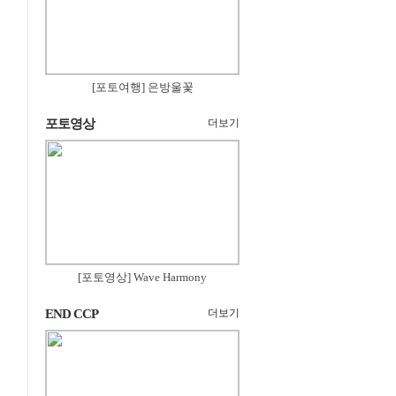
[포토여행] 은방울꽃
포토영상
더보기
[포토영상] Wave Harmony
END CCP
더보기