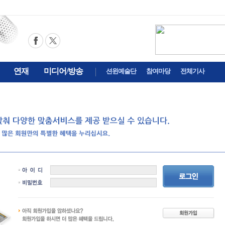
연재
미디어/방송
션윈예술단
참여마당
전체기사