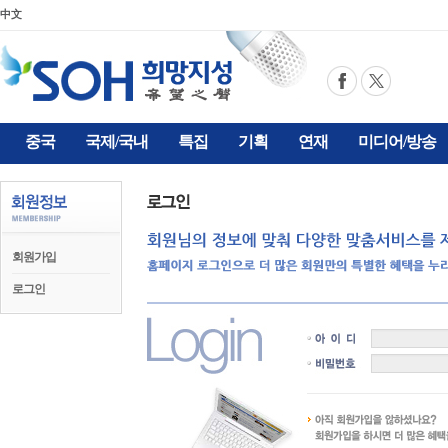
中文
중국
국제/국내
특집
기획
연재
미디어/방송
회원가입
로그인