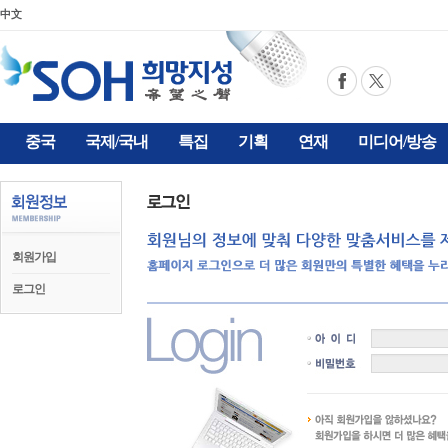
中文
중국
국제/국내
특집
기획
연재
미디어/방송
회원가입
로그인