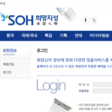
中文
중국
국제/국내
특집
기획
연재
미디어/방송
회원가입
로그인