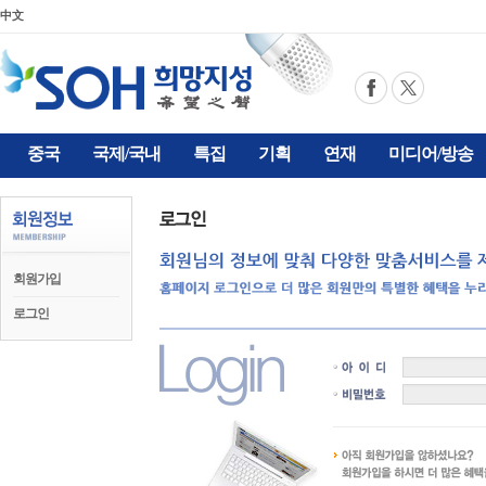
中文
중국
국제/국내
특집
기획
연재
미디어/방송
회원가입
로그인