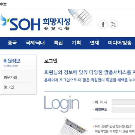
中文
중국
국제/국내
특집
기획
연재
미디어/방송
회원가입
로그인