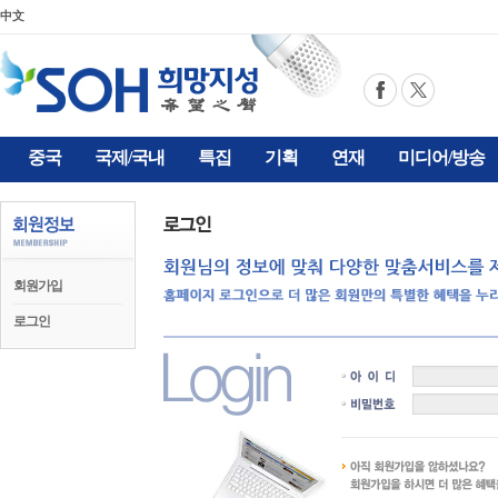
中文
중국
국제/국내
특집
기획
연재
미디어/방송
회원가입
로그인