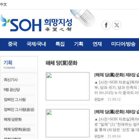
中文
중국
국제/국내
특집
기획
연재
미디어/방송
[해체 당(黨)문화] 제8장 
최신기사
▲ [사진=SOH 자료실]목차
부, 당과 국가, 당과 민족
9평 공산당
이 아니다5) 누가 중국의 이
장쩌민 그 사람
편집부
|
21.09.12
장쩌민 그 사람(음성)
[해체 당(黨)문화] 제8장 
▲ [사진=SOH 자료실]목차
해체 당문화
로 “일체” (1) “친애하는 
해체 당문화(음성)
을 통제 (4) 당은 ‘선진’을 대표
편집부
|
21.09.04