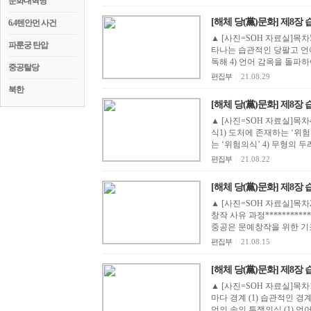
문화대혁명
[해체 당(黨)문화] 제8장 
6.4텐안먼 사건
▲ [사진=SOH 자료실]목
파룬궁 탄압
타나는 습관적인 당팔고 언어
독해 4) 언어 감옥을 돌파하
중공탈당
편집부
|
21.08.29
북한
[해체 당(黨)문화] 제8장 
▲ [사진=SOH 자료실]목
식1) 도처에 존재하는 ‘위험
는 ‘위험의식’ 4) 무형의 두
편집부
|
21.08.22
[해체 당(黨)문화] 제8장 
▲ [사진=SOH 자료실]목차
창작 사유 과정********
중공은 문예창작을 위한 기조를
편집부
|
21.08.15
[해체 당(黨)문화] 제8장 
▲ [사진=SOH 자료실]목차1.
마다 경계 (1) 습관적인 경계심은 당문화가 조성한 것 (2) 경계심의 전승(傳承) 2)
언의 속의 투쟁의