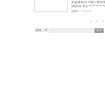
춘절(春節)로 부름1) 황력(
(春節)로 호칭 ***********
편집부
|
21.07.10
1
2
3