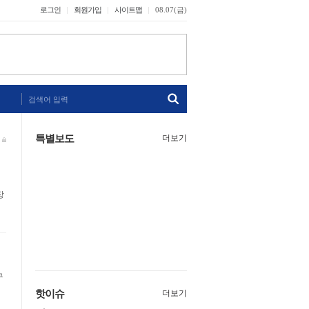
로그인
회원가입
사이트맵
08.07(금)
검색어 입력
특별보도
더보기
장
구
핫이슈
더보기