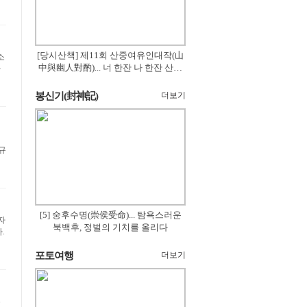
[당시산책] 제11회 산중여유인대작(山
소
中與幽人對酌)... 너 한잔 나 한잔 산의
라
꽃은 절로 피고
봉신기(封神記)
더보기
 규
[5] 숭후수명(崇侯受命)... 탐욕스러운
자
북백후, 정벌의 기치를 올리다
.
포토여행
더보기
는