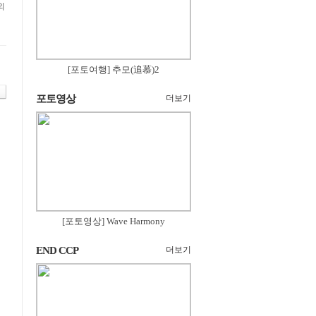
외
[포토여행] 추모(追慕)2
포토영상
더보기
[포토영상] Wave Harmony
END CCP
더보기