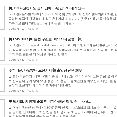
美, ESTA 신청자도 심사 강화... 5년간 SNS 내역 요구
▲ [사진=온라인 커뮤니티][SOH] 미국 정부가 무비자 전자여행허가(ESTA)로 
국하는 외국인 관광객에게 최근 5년 간의 소셜미디어(SNS) 사용기록 제출을 의
화하기로 했다.‘연합뉴스’ 등에 따르면 미 세관국..
디지털뉴스팀
|
25.12.15
美 CSIS “中 서해 불법 구조물, 회색지대 전술... 韓, ....
▲ [사진=CSIS Beyond Parallel screenshot][SOH] 미국 전략국제문제연구소(CSIS
가 중국의 서해 불법 구조물 설치를 “회색지대 전술”로 규정하며, 한국 정부는 
국의 주권 침탈을 더 이상 방치해선 안 된다..
디지털뉴스팀
|
25.12.13
주한미군, 내달부터 오산기지 韓 출입권 전면 회수
▲ 오산 공군기지 [사진=온라인 커뮤니티][SOH] 주한미군이 ‘보안 강화’를 이
로 한국군의 경기 평택 오산 공군기지 출입구 통제권한을 회수한다. 내년 1월 중
순부터 오산기지 외부 게이트 3곳에 대한 출입 ..
디지털뉴스팀
|
25.12.12
中 딥시크, 美 통제 뚫고 엔비디아 최신 칩 밀수 → 새 A....
▲ [사진=온라인 커뮤니티][SOH] 중국 인공지능(AI)업체 딥시크가 미국이 수출
울 금지한 엔비디아의 최신 칩을 손에 넣기 위해 동남아시아에 위장 데이터센터
를 설립하고 장비를 분해해 들여오는 치밀한 수법..