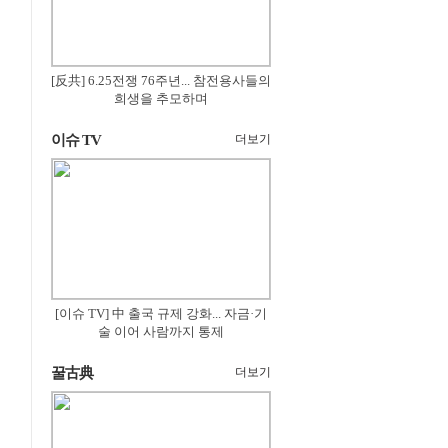
[反共] 6.25전쟁 76주년... 참전용사들의
희생을 추모하며
이슈 TV
더보기
[이슈 TV] 中 출국 규제 강화... 자금·기
술 이어 사람까지 통제
꿀古典
더보기