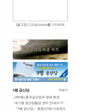
[꿀고전] 고도((Godot))를 기다리며
464,799,675
9평 공산당
더보기
[제9평] 중국공산당의 깡패 본성
대기원 공산당탈당 센터 안내(누구나 쉽게 退黨, 退團, 退隊 가능)
『9평 공산당』 원문(간체) 다운로드