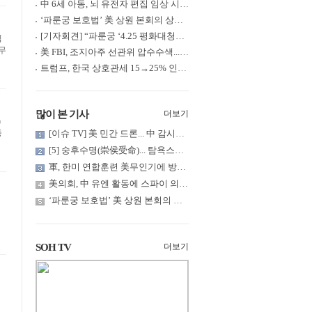
中 6세 아동, 뇌 유전자 편집 임상 시험 중 사망... 의료진 1년간 ....
‘파룬궁 보호법’ 美 상원 본회의 상정... 최종 입법 ‘초읽기’
[기자회견] “파룬궁 ‘4.25 평화대청원’ 기념 & 중공의 션윈 공연 .....
입
무
美 FBI, 조지아주 선관위 압수수색... 트럼프 “부정선거 증거 확보....
트럼프, 한국 상호관세 15→25% 인상... “韓 국회 무력합의 미비준”....
많이 본 기사
더보기
)
중
[이슈 TV] 美 민간 드론... 中 감시망 뚫고 군함 근접 촬영
[5] 숭후수명(崇侯受命)... 탐욕스러운 북백후, 정벌의 기치를 올.....
軍, 한미 연합훈련 美무인기에 방공태세 발령... 왜?
美의회, 中 유엔 활동에 스파이 의혹 제기
‘파룬궁 보호법’ 美 상원 본회의 상정... 최종 입법 ‘초읽기’
유
SOH TV
더보기