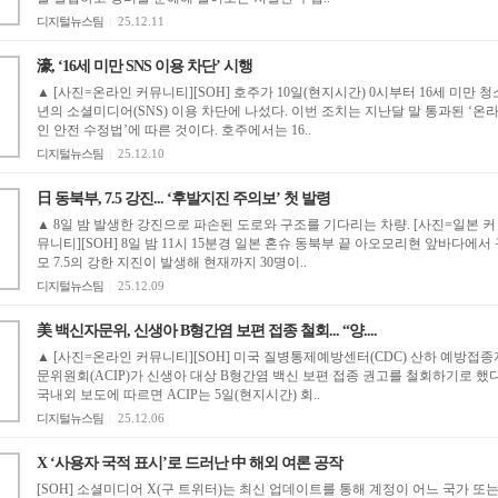
디지털뉴스팀
|
25.12.11
濠, ‘16세 미만 SNS 이용 차단’ 시행
▲ [사진=온라인 커뮤니티][SOH] 호주가 10일(현지시간) 0시부터 16세 미만 청
년의 소셜미디어(SNS) 이용 차단에 나섰다. 이번 조치는 지난달 말 통과된 ‘온
인 안전 수정법’에 따른 것이다. 호주에서는 16..
디지털뉴스팀
|
25.12.10
日 동북부, 7.5 강진... ‘후발지진 주의보’ 첫 발령
▲ 8일 밤 발생한 강진으로 파손된 도로와 구조를 기다리는 차량. [사진=일본 커
뮤니티][SOH] 8일 밤 11시 15분경 일본 혼슈 동북부 끝 아오모리현 앞바다에서
모 7.5의 강한 지진이 발생해 현재까지 30명이..
디지털뉴스팀
|
25.12.09
美 백신자문위, 신생아 B형간염 보편 접종 철회... “양....
▲ [사진=온라인 커뮤니티][SOH] 미국 질병통제예방센터(CDC) 산하 예방접종
문위원회(ACIP)가 신생아 대상 B형간염 백신 보편 접종 권고를 철회하기로 했다
국내외 보도에 따르면 ACIP는 5일(현지시간) 회..
디지털뉴스팀
|
25.12.06
X ‘사용자 국적 표시’로 드러난 中 해외 여론 공작
[SOH] 소셜미디어 X(구 트위터)는 최신 업데이트를 통해 계정이 어느 국가 또