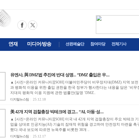
연재
미디어/방송
션윈예술단
참여마당
전체기사
유엔사, 與 DMZ법 추진에 반대 성명... “DMZ 출입은 우....
▲ [사진=온라인 커뮤니티][SOH] 더불어민주당이 비무장지대(DMZ) 지역 보전
과 평화적 이용을 위한 출입 권한을 한국 정부가 행사한다는 내용을 담은 ‘비무
지대의 평화적 이용 지원에 관한 법률안(일명 ‘DMZ..
디지털뉴스팀
|
25.12.18
美 42개 지역 검찰총장 빅테크에 경고... “AI, 아동·성....
▲ [사진=온라인 커뮤니티][SOH] 미국 내 42개 지역 검찰총장이 주요 빅테크 기
업을 상대로 인공지능(AI) 기술의 잠재적 위험을 경고하며 안전장치 마련을 촉
했다.국내 보도에 따르면 뉴욕주를 비롯한 38개 ..
디지털뉴스팀
|
25.12.17