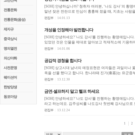
고전산책
[SOH] 안녕하십니까? 청취자 여러분, ‘나도 강사’의 황명애 입니다. 지초화상은 남북조시대 
전통문화
말년 잦은 전란으로 민심이 흉흉해 졌을 때, 지초는 사람을
편집부
|
14.01.13
전통문화(음성)
제자규
개성을 인정해야 발전합니다
[SOH] 안녕하세요? '나도 강사'를 진행하는 황명애입니다. 제나라의 환공이 춘추전국시대에 패업을 성취할 
중국상식
있었던 것은 인물을 제대로 알아보고 적재적소에 기용하며,
명의열전
편집부
|
14.01.06
의산야화
공감적 경청을 합시다
사전문명
[SOH] 상고시대 남녀의 애정표현은 여자들은 과일이나 꽃으로 애모의 정을 전하고 남자들은 그 보답으로 귀한
옥을 선물 했다고 합니다. 한나라때 진가(秦嘉)는 유군증부
웨이션머
편집부
|
13.12.30
한방양생
금연-셀프하지 말고 헬프 하세요
동포마당
[SOH] 안녕하세요? '나도 강사'를 진행하는 황명애입니다. 오늘의 강사님은 옥천에서 아이들을 가르치는 교
편집부
|
13.12.24
1
2