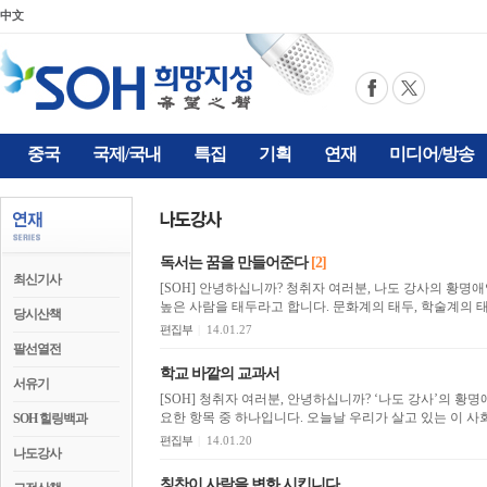
中文
중국
국제/국내
특집
기획
연재
미디어/방송
독서는 꿈을 만들어준다
[2]
최신기사
[SOH] 안녕하십니까? 청취자 여러분, 나도 강사의 황명애입니다. 특정분야에서 탁월한 성취를
높은 사람을 태두라고 합니다. 문화계의 태두, 학술계의 태두
당시산책
편집부
|
14.01.27
팔선열전
학교 바깥의 교과서
서유기
[SOH] 청취자 여러분, 안녕하십니까? ‘나도 강사’의 황명애 입니다. 교육 문제는 한 사회의 
요한 항목 중 하나입니다. 오늘날 우리가 살고
SOH 힐링백과
편집부
|
14.01.20
나도강사
칭찬이 사람을 변화 시킵니다