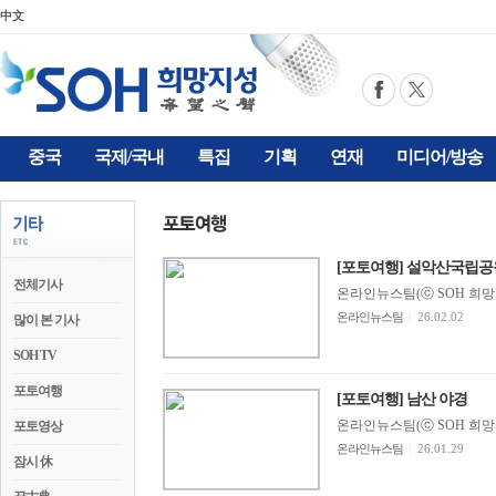
中文
중국
국제/국내
특집
기획
연재
미디어/방송
[포토여행] 설악산국립공원
전체기사
온라인뉴스팀(ⓒ SOH 희망지성 
온라인뉴스팀
|
26.02.02
많이 본 기사
SOH TV
포토여행
[포토여행] 남산 야경
온라인뉴스팀(ⓒ SOH 희망지성 
포토영상
온라인뉴스팀
|
26.01.29
잠시 休