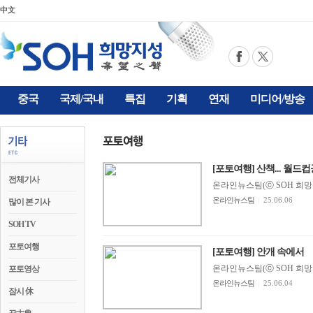
中文
중국
국제/국내
특집
기획
연재
미디어/방송
[포토여행] 산책... 월
전체기사
온라인뉴스팀(ⓒ SOH 희망지성 
온라인뉴스팀
|
25.06.06
많이 본 기사
SOH TV
포토여행
[포토여행] 안개 속에서
온라인뉴스팀(ⓒ SOH 희망지성 
포토영상
온라인뉴스팀
|
25.06.04
잠시 休