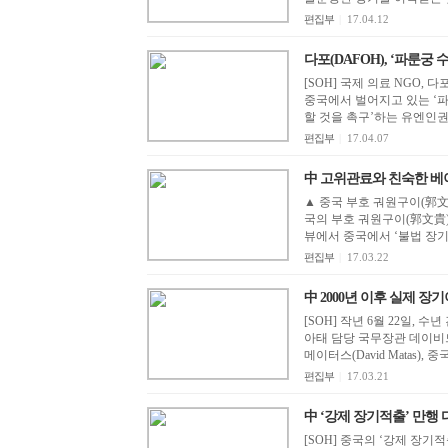
편집부
|
17.04.12
다포(DAFOH), ‘파룬궁
[SOH] 국제 의료 NGO, 다포(DAF
중국에서 벌어지고 있는 ‘
할 것을 촉구’하는 유엔인권
편집부
|
17.04.07
中 고위관료와 친숙한 베이징
▲ 중국 부호 궈원구이(郭文
국의 부호 궈원구이(郭文貴)
뷰에서 중국에서 ‘불법 장기
편집부
|
17.03.22
中 2000년 이후 실제 장기이식,
[SOH] 작년 6월 22일,
아태 담당 국무장관 데이비드 
메이터스(David Matas), 
편집부
|
17.03.21
中 ‘강제 장기적출’ 만행 다
[SOH] 중국의 ‘강제 장기