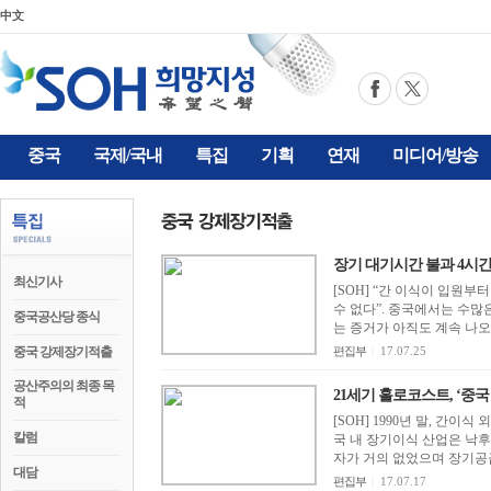
中文
중국
국제/국내
특집
기획
연재
미디어/방송
장기 대기시간 불과 4시간..
최신기사
[SOH] “간 이식이 입원부
수 없다”. 중국에서는 수
중국공산당 종식
는 증거가 아직도 계속 나오고
중국 강제장기적출
편집부
|
17.07.25
공산주의의 최종 목
21세기 홀로코스트, ‘중국 생
적
[SOH] 1990년 말, 간
칼럼
국 내 장기이식 산업은 낙
자가 거의 없었으며 장기공급
대담
편집부
|
17.07.17