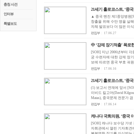
충칭 사건
21세기 홀로코스트, ‘중국 생
인터뷰
▲ 중국 톈진 제1중앙병원[
창출을 위해 수만 명을 살
특별보도
자체 발표보다 더 많은 이식을
편집부
|
17.06.27
中 ‘강제 장기적출’ 폭로한
[SOH] 지난 2006년부터
궁 수련자에 대한 강제 장
보에 따르면 중국 부호 궈원구
편집부
|
17.06.16
21세기 홀
(1) 보고서 연재에 앞서 [SO
이비드 킬고어(David Kil
Matas), 중국문제 전문가 겸
편집부
|
17.06.14
캐나다 국회의원, ‘중국 이
[SOH] 캐나다 보수당 가넷 지
자회관에서 열린 기자회견에
불분명한 장기를 이식받는 것